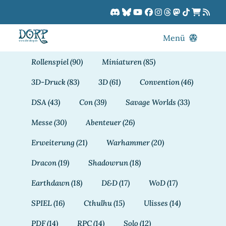
Zum
Inhalt
springen
Menü
Blog
Rollenspiel
(90)
Miniaturen
(85)
DORPCast
3D-Druck
(83)
3D
(61)
Convention
(46)
DORP-TV
DSA
(43)
Con
(39)
Savage Worlds
(33)
Downloads
Messe
(30)
Abenteuer
(26)
Dracon
Erweiterung
(21)
Warhammer
(20)
Patreon
Dracon
(19)
Shadowrun
(18)
Kalender
Earthdawn
(18)
D&D
(17)
WoD
(17)
SPIEL
(16)
Cthulhu
(15)
Ulisses
(14)
PDF
(14)
RPC
(14)
Solo
(12)