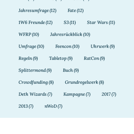
Jahresumfrage
(12)
Fate
(12)
1W6 Freunde
(12)
S3
(11)
Star Wars
(11)
WFRP
(10)
Jahresrückblick
(10)
Umfrage
(10)
Feencon
(10)
Uhrwerk
(9)
Regeln
(9)
Tabletop
(9)
RatCon
(9)
Splittermond
(9)
Buch
(9)
Crowdfunding
(8)
Grundregelwerk
(8)
Deth Wizards
(7)
Kampagne
(7)
2017
(7)
2013
(7)
nWoD
(7)