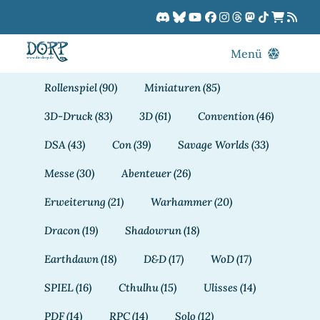
Zum
Inhalt
springen
Menü
Blog
Rollenspiel
(90)
Miniaturen
(85)
DORPCast
3D-Druck
(83)
3D
(61)
Convention
(46)
DORP-TV
DSA
(43)
Con
(39)
Savage Worlds
(33)
Downloads
Messe
(30)
Abenteuer
(26)
Dracon
Erweiterung
(21)
Warhammer
(20)
Patreon
Dracon
(19)
Shadowrun
(18)
Kalender
Earthdawn
(18)
D&D
(17)
WoD
(17)
SPIEL
(16)
Cthulhu
(15)
Ulisses
(14)
PDF
(14)
RPC
(14)
Solo
(12)