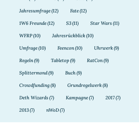
Jahresumfrage
(12)
Fate
(12)
1W6 Freunde
(12)
S3
(11)
Star Wars
(11)
WFRP
(10)
Jahresrückblick
(10)
Umfrage
(10)
Feencon
(10)
Uhrwerk
(9)
Regeln
(9)
Tabletop
(9)
RatCon
(9)
Splittermond
(9)
Buch
(9)
Crowdfunding
(8)
Grundregelwerk
(8)
Deth Wizards
(7)
Kampagne
(7)
2017
(7)
2013
(7)
nWoD
(7)