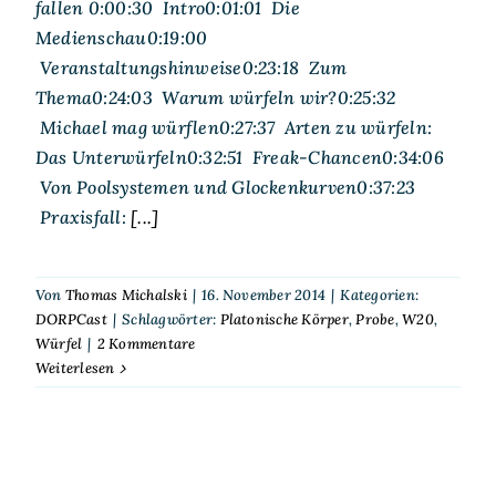
fallen 0:00:30 Intro0:01:01 Die
Medienschau0:19:00
Veranstaltungshinweise0:23:18 Zum
Thema0:24:03 Warum würfeln wir?0:25:32
Michael mag würflen0:27:37 Arten zu würfeln:
Das Unterwürfeln0:32:51 Freak-Chancen0:34:06
Von Poolsystemen und Glockenkurven0:37:23
Praxisfall:
[...]
Von
Thomas Michalski
|
16. November 2014
|
Kategorien:
DORPCast
|
Schlagwörter:
Platonische Körper
,
Probe
,
W20
,
Würfel
|
2 Kommentare
Weiterlesen