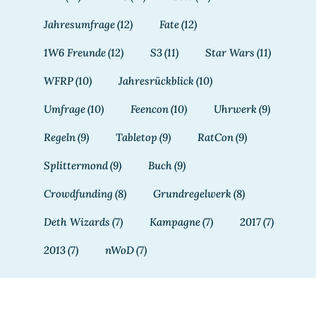
Jahresumfrage
(12)
Fate
(12)
1W6 Freunde
(12)
S3
(11)
Star Wars
(11)
WFRP
(10)
Jahresrückblick
(10)
Umfrage
(10)
Feencon
(10)
Uhrwerk
(9)
Regeln
(9)
Tabletop
(9)
RatCon
(9)
Splittermond
(9)
Buch
(9)
Crowdfunding
(8)
Grundregelwerk
(8)
Deth Wizards
(7)
Kampagne
(7)
2017
(7)
2013
(7)
nWoD
(7)