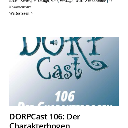
Retro
,
Stranger Things
,
V20
,
Vintage
,
W20
,
Zweihänder
|
0
Kommentare
Weiterlesen
DORPCast 106: Der
Charakterbogen
DORPCast 106: Der
Charakterbogen