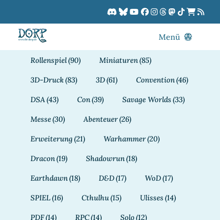
Zum
Inhalt
springen
Menü
Blog
Rollenspiel
(90)
Miniaturen
(85)
DORPCast
3D-Druck
(83)
3D
(61)
Convention
(46)
DORP-TV
DSA
(43)
Con
(39)
Savage Worlds
(33)
Downloads
Messe
(30)
Abenteuer
(26)
Dracon
Erweiterung
(21)
Warhammer
(20)
Patreon
Dracon
(19)
Shadowrun
(18)
Kalender
Earthdawn
(18)
D&D
(17)
WoD
(17)
SPIEL
(16)
Cthulhu
(15)
Ulisses
(14)
PDF
(14)
RPC
(14)
Solo
(12)