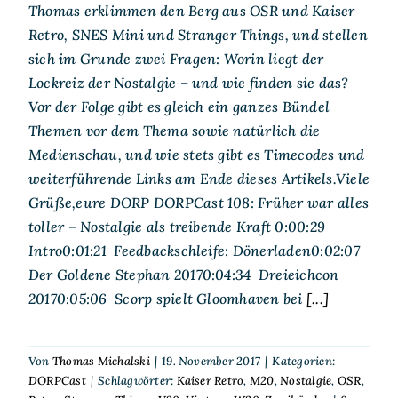
Thomas erklimmen den Berg aus OSR und Kaiser
Retro, SNES Mini und Stranger Things, und stellen
sich im Grunde zwei Fragen: Worin liegt der
Lockreiz der Nostalgie – und wie finden sie das?
Vor der Folge gibt es gleich ein ganzes Bündel
Themen vor dem Thema sowie natürlich die
Medienschau, und wie stets gibt es Timecodes und
weiterführende Links am Ende dieses Artikels.Viele
Grüße,eure DORP DORPCast 108: Früher war alles
toller – Nostalgie als treibende Kraft 0:00:29
Intro0:01:21 Feedbackschleife: Dönerladen0:02:07
Der Goldene Stephan 20170:04:34 Dreieichcon
20170:05:06 Scorp spielt Gloomhaven bei
[...]
Von
Thomas Michalski
|
19. November 2017
|
Kategorien:
DORPCast
|
Schlagwörter:
Kaiser Retro
,
M20
,
Nostalgie
,
OSR
,