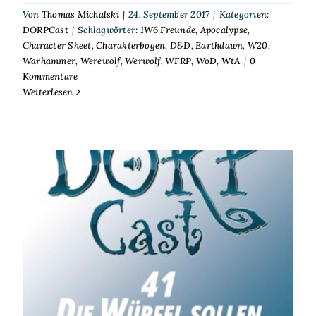
Von
Thomas Michalski
|
24. September 2017
|
Kategorien:
DORPCast
|
Schlagwörter:
1W6 Freunde
,
Apocalypse
,
Character Sheet
,
Charakterbogen
,
D&D
,
Earthdawn
,
W20
,
Warhammer
,
Werewolf
,
Werwolf
,
WFRP
,
WoD
,
WtA
|
0
Kommentare
Weiterlesen
DORPCast 41: Die Würfel
sollen fallen