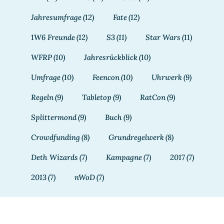
Jahresumfrage
(12)
Fate
(12)
1W6 Freunde
(12)
S3
(11)
Star Wars
(11)
WFRP
(10)
Jahresrückblick
(10)
Umfrage
(10)
Feencon
(10)
Uhrwerk
(9)
Regeln
(9)
Tabletop
(9)
RatCon
(9)
Splittermond
(9)
Buch
(9)
Crowdfunding
(8)
Grundregelwerk
(8)
Deth Wizards
(7)
Kampagne
(7)
2017
(7)
2013
(7)
nWoD
(7)