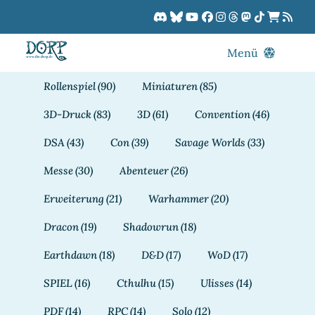
Zum
Inhalt
springen
Menü
Blog
Rollenspiel
(90)
Miniaturen
(85)
DORPCast
3D-Druck
(83)
3D
(61)
Convention
(46)
DORP-TV
DSA
(43)
Con
(39)
Savage Worlds
(33)
Downloads
Messe
(30)
Abenteuer
(26)
Dracon
Erweiterung
(21)
Warhammer
(20)
Patreon
Dracon
(19)
Shadowrun
(18)
Kalender
Earthdawn
(18)
D&D
(17)
WoD
(17)
SPIEL
(16)
Cthulhu
(15)
Ulisses
(14)
PDF
(14)
RPC
(14)
Solo
(12)