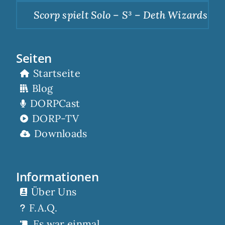
Scorp spielt Solo – S³ – Deth Wizards – D
Seiten
Startseite
Blog
DORPCast
DORP-TV
Downloads
Informationen
Über Uns
F.A.Q.
Es war einmal…