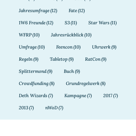
Jahresumfrage
(12)
Fate
(12)
1W6 Freunde
(12)
S3
(11)
Star Wars
(11)
WFRP
(10)
Jahresrückblick
(10)
Umfrage
(10)
Feencon
(10)
Uhrwerk
(9)
Regeln
(9)
Tabletop
(9)
RatCon
(9)
Splittermond
(9)
Buch
(9)
Crowdfunding
(8)
Grundregelwerk
(8)
Deth Wizards
(7)
Kampagne
(7)
2017
(7)
2013
(7)
nWoD
(7)