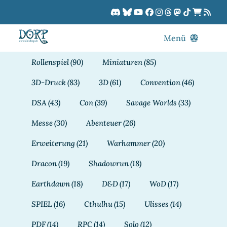
Zum
Inhalt
springen
Menü
Blog
Rollenspiel
(90)
Miniaturen
(85)
DORPCast
3D-Druck
(83)
3D
(61)
Convention
(46)
DORP-TV
DSA
(43)
Con
(39)
Savage Worlds
(33)
Downloads
Messe
(30)
Abenteuer
(26)
Dracon
Erweiterung
(21)
Warhammer
(20)
Patreon
Dracon
(19)
Shadowrun
(18)
Kalender
Earthdawn
(18)
D&D
(17)
WoD
(17)
SPIEL
(16)
Cthulhu
(15)
Ulisses
(14)
PDF
(14)
RPC
(14)
Solo
(12)