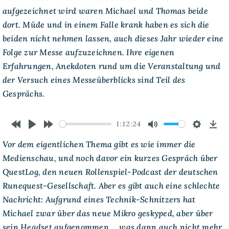
aufgezeichnet wird waren Michael und Thomas beide
dort. Müde und in einem Falle krank haben es sich die
beiden nicht nehmen lassen, auch dieses Jahr wieder eine
Folge zur Messe aufzuzeichnen. Ihre eigenen
Erfahrungen, Anekdoten rund um die Veranstaltung und
der Versuch eines Messeüberblicks sind Teil des
Gesprächs.
1:12:24
Rewind
Play
Forward
Mute
Settings
Dow
Vor dem eigentlichen Thema gibt es wie immer die
10s
10s
Medienschau, und noch davor ein kurzes Gespräch über
QuestLog, den neuen Rollenspiel-Podcast der deutschen
Runequest-Gesellschaft. Aber es gibt auch eine schlechte
Nachricht: Aufgrund eines Technik-Schnitzers hat
Michael zwar über das neue Mikro geskyped, aber über
sein Headset aufgenommen … was dann auch nicht mehr