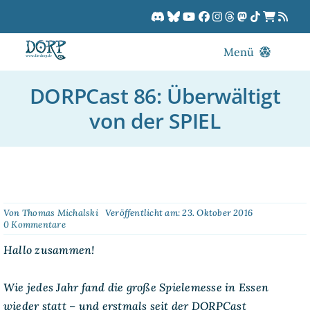
Zum
Inhalt
springen
Menü
Blog
DORPCast 86: Überwältigt
DORPCast
von der SPIEL
DORP-TV
Downloads
Dracon
Patreon
Von
Thomas Michalski
Veröffentlicht am: 23. Oktober 2016
on
0 Kommentare
Kalender
DORPCast
86:
Hallo zusammen!
Überwältigt
von
der
Wie jedes Jahr fand die große Spielemesse in Essen
SPIEL
wieder statt – und erstmals seit der DORPCast