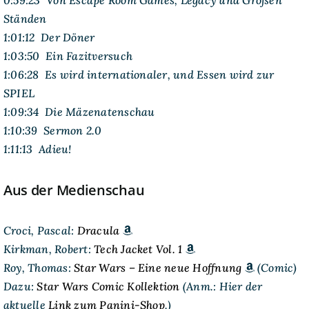
0:59:23 Von Escape Room Games, Legacy und Großen
Ständen
1:01:12 Der Döner
1:03:50 Ein Fazitversuch
1:06:28 Es wird internationaler, und Essen wird zur
SPIEL
1:09:34 Die Mäzenatenschau
1:10:39 Sermon 2.0
1:11:13 Adieu!
Aus der Medienschau
Croci, Pascal:
Dracula
Kirkman, Robert:
Tech Jacket Vol. 1
Roy, Thomas:
Star Wars – Eine neue Hoffnung
(Comic)
Dazu:
Star Wars Comic Kollektion
(Anm.: Hier der
aktuelle
Link zum Panini-Shop
.)