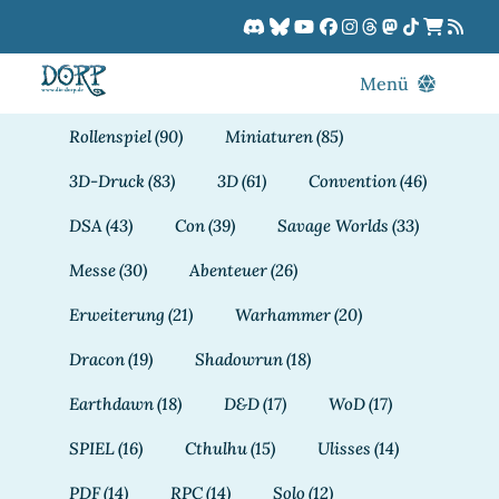
Zum
Inhalt
springen
Menü
Blog
Rollenspiel
(90)
Miniaturen
(85)
DORPCast
3D-Druck
(83)
3D
(61)
Convention
(46)
DORP-TV
DSA
(43)
Con
(39)
Savage Worlds
(33)
Downloads
Messe
(30)
Abenteuer
(26)
Dracon
Erweiterung
(21)
Warhammer
(20)
Patreon
Dracon
(19)
Shadowrun
(18)
Kalender
Earthdawn
(18)
D&D
(17)
WoD
(17)
SPIEL
(16)
Cthulhu
(15)
Ulisses
(14)
PDF
(14)
RPC
(14)
Solo
(12)