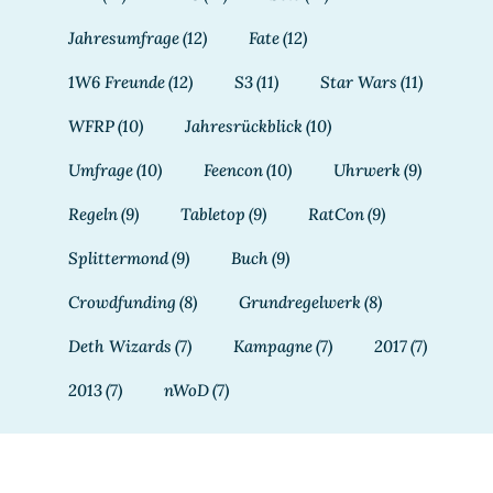
Jahresumfrage
(12)
Fate
(12)
1W6 Freunde
(12)
S3
(11)
Star Wars
(11)
WFRP
(10)
Jahresrückblick
(10)
Umfrage
(10)
Feencon
(10)
Uhrwerk
(9)
Regeln
(9)
Tabletop
(9)
RatCon
(9)
Splittermond
(9)
Buch
(9)
Crowdfunding
(8)
Grundregelwerk
(8)
Deth Wizards
(7)
Kampagne
(7)
2017
(7)
2013
(7)
nWoD
(7)