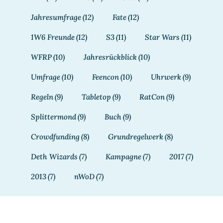
Jahresumfrage
(12)
Fate
(12)
1W6 Freunde
(12)
S3
(11)
Star Wars
(11)
WFRP
(10)
Jahresrückblick
(10)
Umfrage
(10)
Feencon
(10)
Uhrwerk
(9)
Regeln
(9)
Tabletop
(9)
RatCon
(9)
Splittermond
(9)
Buch
(9)
Crowdfunding
(8)
Grundregelwerk
(8)
Deth Wizards
(7)
Kampagne
(7)
2017
(7)
2013
(7)
nWoD
(7)