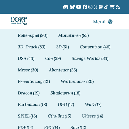
Zum
Inhalt
springen
Menü
Blog
Rollenspiel
(90)
Miniaturen
(85)
DORPCast
3D-Druck
(83)
3D
(61)
Convention
(46)
DORP-TV
DSA
(43)
Con
(39)
Savage Worlds
(33)
Downloads
Messe
(30)
Abenteuer
(26)
Dracon
Erweiterung
(21)
Warhammer
(20)
Patreon
Dracon
(19)
Shadowrun
(18)
Kalender
Earthdawn
(18)
D&D
(17)
WoD
(17)
SPIEL
(16)
Cthulhu
(15)
Ulisses
(14)
PDF
(14)
RPC
(14)
Solo
(12)