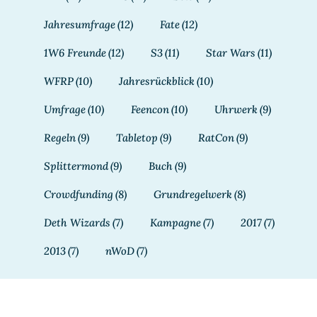
Jahresumfrage
(12)
Fate
(12)
1W6 Freunde
(12)
S3
(11)
Star Wars
(11)
WFRP
(10)
Jahresrückblick
(10)
Umfrage
(10)
Feencon
(10)
Uhrwerk
(9)
Regeln
(9)
Tabletop
(9)
RatCon
(9)
Splittermond
(9)
Buch
(9)
Crowdfunding
(8)
Grundregelwerk
(8)
Deth Wizards
(7)
Kampagne
(7)
2017
(7)
2013
(7)
nWoD
(7)