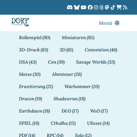
Zum
Inhalt
springen
Menü
Blog
Rollenspiel
(90)
Miniaturen
(85)
DORPCast
3D-Druck
(83)
3D
(61)
Convention
(46)
DORP-TV
DSA
(43)
Con
(39)
Savage Worlds
(33)
Downloads
Messe
(30)
Abenteuer
(26)
Dracon
Erweiterung
(21)
Warhammer
(20)
Patreon
Dracon
(19)
Shadowrun
(18)
Kalender
Earthdawn
(18)
D&D
(17)
WoD
(17)
SPIEL
(16)
Cthulhu
(15)
Ulisses
(14)
PDF
(14)
RPC
(14)
Solo
(12)