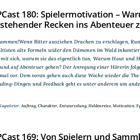
ast 180: Spielermotivation – Wa
nstehender Recken ins Abenteuer z
sammen!Wenn Ritter ausziehen Drachen zu erschlagen, Runn
tisten alte Formeln wider den Dämonen im Wald inkantiere
 mit sich, warum sie das eigentlich tun. Warum Haut und H
n und auf Abenteuer gehen? Der Anregung einer Hörerin fo
nmal vor. Dem voran gehen auch diese Woche wieder die T
ding-Dingen und Feedback geht es unter anderem um andere
hlagwörter:
Auftrag
,
Charakter
,
Entwurzelung
,
Heldenreise
,
Motivation
,
S
Cast 169: Von Spielern und Samm