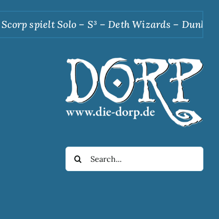
rp spielt Solo – S³ – Deth Wizards – Dunkle Apo
Suche
nach: