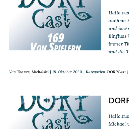
Hallo zus
DORPCast 169: Von
auch im H
Spielern und Sammlern
und jene
Einfluss 
immer Th
und die 
Von
Thomas Michalski
|
18. Oktober 2020
|
Kategorien:
DORPCast
|
DORPC
DORPCast 84: Warum
Hallo zus
gibt es eigentlich nie
Michael u