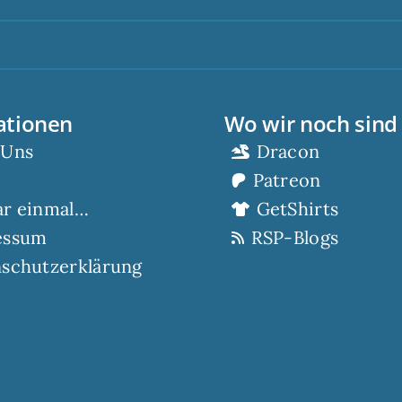
Sco
ationen
Wo wir noch sind
 Uns
Dracon
Patreon
ar einmal…
GetShirts
essum
RSP-Blogs
schutzerklärung