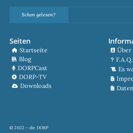
Schon gelesen?
Seiten
Inform
Startseite
Über
Blog
F.A.Q.
DORPCast
Es w
DORP-TV
Impr
Downloads
Daten
© 2022 – die DORP