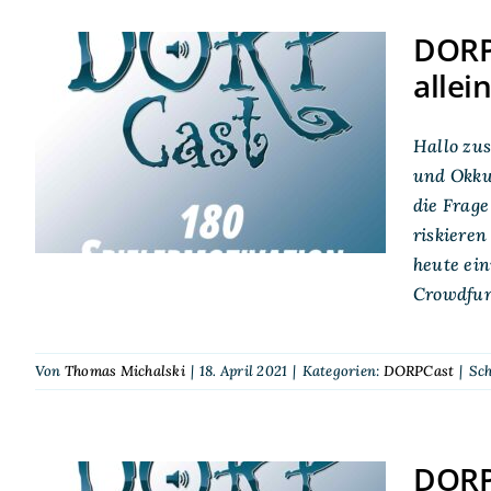
DORPC
allei
DORPCast 180:
Spielermotivation –
Warum eine Gruppe
Hallo zu
alleinstehender Recken
und Okkul
ins Abenteuer zieht
die Frage
riskiere
heute ei
Crowdfun
Von
Thomas Michalski
|
18. April 2021
|
Kategorien:
DORPCast
|
Sc
DORP