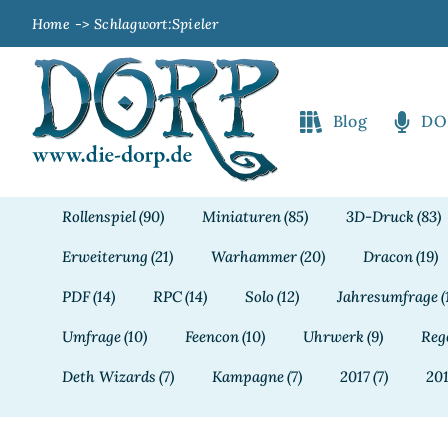
Zum
Home
Schlagwort:
Spieler
Inhalt
springen
Blog
DO
Rollenspiel
(90)
Miniaturen
(85)
3D-Druck
(83)
Erweiterung
(21)
Warhammer
(20)
Dracon
(19)
PDF
(14)
RPC
(14)
Solo
(12)
Jahresumfrage
(
Umfrage
(10)
Feencon
(10)
Uhrwerk
(9)
Reg
Deth Wizards
(7)
Kampagne
(7)
2017
(7)
20