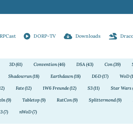
RPCast
DORP-TV
Downloads
Drac
3D
(61)
Convention
(46)
DSA
(43)
Con
(39)
Shadowrun
(18)
Earthdawn
(18)
D&D
(17)
WoD
(
12)
Fate
(12)
1W6 Freunde
(12)
S3
(11)
Star Wars
eln
(9)
Tabletop
(9)
RatCon
(9)
Splittermond
(9)
13
(7)
nWoD
(7)