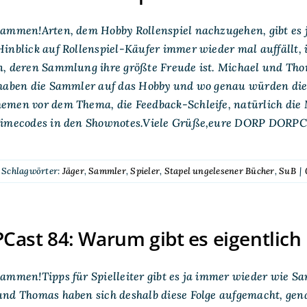
ammen!Arten, dem Hobby Rollenspiel nachzugehen, gibt es j
inblick auf Rollenspiel-Käufer immer wieder mal auffällt, i
n, deren Sammlung ihre größte Freude ist. Michael und Tho
haben die Sammler auf das Hobby und wo genau würden die b
emen vor dem Thema, die Feedback-Schleife, natürlich die 
Timecodes in den Shownotes.Viele Grüße,eure DORP DORPC
Schlagwörter:
Jäger
,
Sammler
,
Spieler
,
Stapel ungelesener Bücher
,
SuB
|
ast 84: Warum gibt es eigentlich n
ammen!Tipps für Spielleiter gibt es ja immer wieder wie San
nd Thomas haben sich deshalb diese Folge aufgemacht, gena