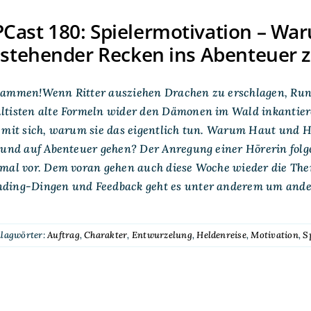
ast 180: Spielermotivation – Wa
nstehender Recken ins Abenteuer z
sammen!Wenn Ritter ausziehen Drachen zu erschlagen, Runn
tisten alte Formeln wider den Dämonen im Wald inkantiere
 mit sich, warum sie das eigentlich tun. Warum Haut und H
n und auf Abenteuer gehen? Der Anregung einer Hörerin fo
nmal vor. Dem voran gehen auch diese Woche wieder die T
ding-Dingen und Feedback geht es unter anderem um andere
hlagwörter:
Auftrag
,
Charakter
,
Entwurzelung
,
Heldenreise
,
Motivation
,
S