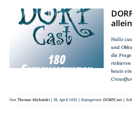
DORPC
allei
DORPCast 180:
Spielermotivation –
Warum eine Gruppe
Hallo zu
alleinstehender Recken
und Okkul
ins Abenteuer zieht
die Frage
riskiere
heute ei
Crowdfun
Von
Thomas Michalski
|
18. April 2021
|
Kategorien:
DORPCast
|
Sc