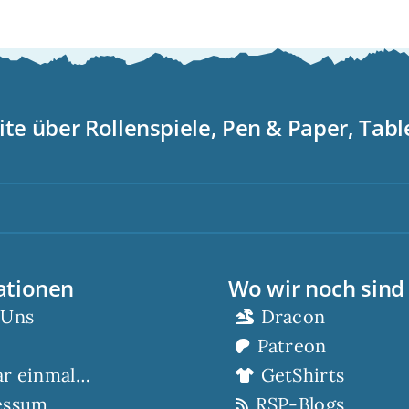
ite über Rollenspiele, Pen & Paper, Tab
S
ationen
Wo wir noch sind
 Uns
Dracon
Patreon
ar einmal…
GetShirts
essum
RSP-Blogs