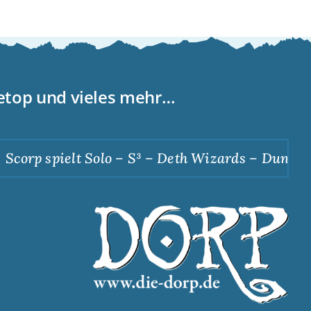
letop und vieles mehr…
corp spielt Solo – S³ – Deth Wizards – Dunkle A