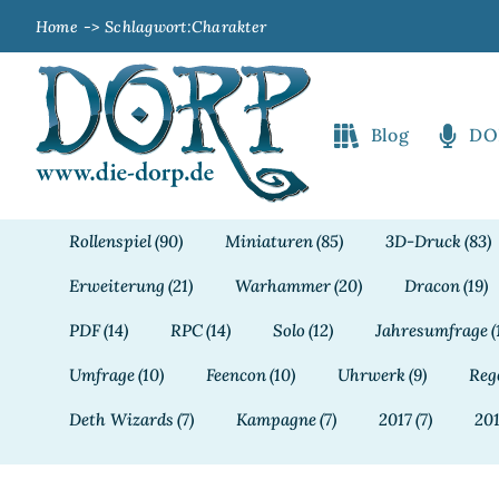
Zum
Home
Schlagwort:
Charakter
Inhalt
springen
Blog
DO
Rollenspiel
(90)
Miniaturen
(85)
3D-Druck
(83)
Erweiterung
(21)
Warhammer
(20)
Dracon
(19)
PDF
(14)
RPC
(14)
Solo
(12)
Jahresumfrage
(
Umfrage
(10)
Feencon
(10)
Uhrwerk
(9)
Reg
Deth Wizards
(7)
Kampagne
(7)
2017
(7)
20