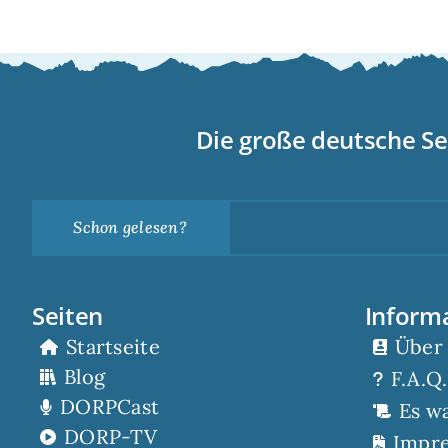
Die große deutsche Se
Schon gelesen?
Seiten
Inform
Startseite
Über
Blog
F.A.Q.
DORPCast
Es w
DORP-TV
Impr