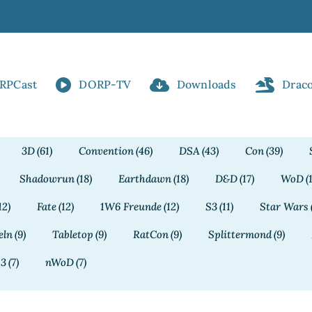
RPCast
DORP-TV
Downloads
Drac
3D
(61)
Convention
(46)
DSA
(43)
Con
(39)
Shadowrun
(18)
Earthdawn
(18)
D&D
(17)
WoD
(
12)
Fate
(12)
1W6 Freunde
(12)
S3
(11)
Star Wars
eln
(9)
Tabletop
(9)
RatCon
(9)
Splittermond
(9)
13
(7)
nWoD
(7)