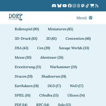
Zum
Inhalt
springen
Menü
Blog
Rollenspiel
(90)
Miniaturen
(85)
DORPCast
3D-Druck
(83)
3D
(61)
Convention
(46)
DORP-TV
DSA
(43)
Con
(39)
Savage Worlds
(33)
Downloads
Messe
(30)
Abenteuer
(26)
Dracon
Erweiterung
(21)
Warhammer
(20)
Patreon
Dracon
(19)
Shadowrun
(18)
Kalender
Earthdawn
(18)
D&D
(17)
WoD
(17)
SPIEL
(16)
Cthulhu
(15)
Ulisses
(14)
PDF
(14)
RPC
(14)
Solo
(12)