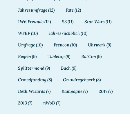
Jahresumfrage
(12)
Fate
(12)
1W6 Freunde
(12)
S3
(11)
Star Wars
(11)
WFRP
(10)
Jahresrückblick
(10)
Umfrage
(10)
Feencon
(10)
Uhrwerk
(9)
Regeln
(9)
Tabletop
(9)
RatCon
(9)
Splittermond
(9)
Buch
(9)
Crowdfunding
(8)
Grundregelwerk
(8)
Deth Wizards
(7)
Kampagne
(7)
2017
(7)
2013
(7)
nWoD
(7)