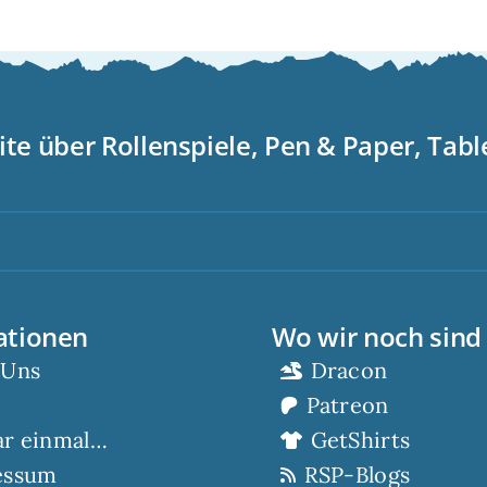
ite über Rollenspiele, Pen & Paper, Tab
Sc
ationen
Wo wir noch sind
 Uns
Dracon
Patreon
ar einmal…
GetShirts
essum
RSP-Blogs