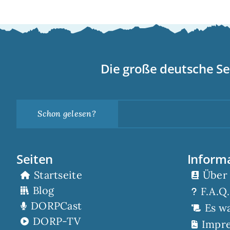
Die große deutsche Se
Schon gelesen?
Seiten
Inform
Startseite
Über
Blog
F.A.Q.
DORPCast
Es w
DORP-TV
Impr