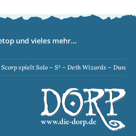
letop und vieles mehr…
orp spielt Solo – S³ – Deth Wizards – Dunkle Ap