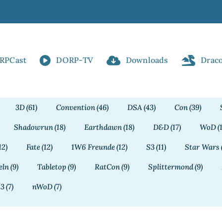
RPCast
DORP-TV
Downloads
Drac
3D
(61)
Convention
(46)
DSA
(43)
Con
(39)
Shadowrun
(18)
Earthdawn
(18)
D&D
(17)
WoD
(
12)
Fate
(12)
1W6 Freunde
(12)
S3
(11)
Star Wars
eln
(9)
Tabletop
(9)
RatCon
(9)
Splittermond
(9)
13
(7)
nWoD
(7)