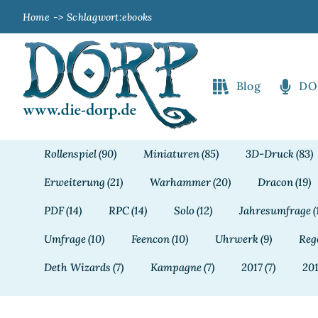
Zum
Home
Schlagwort:
ebooks
Inhalt
springen
Blog
DO
Rollenspiel
(90)
Miniaturen
(85)
3D-Druck
(83)
Erweiterung
(21)
Warhammer
(20)
Dracon
(19)
PDF
(14)
RPC
(14)
Solo
(12)
Jahresumfrage
(
Umfrage
(10)
Feencon
(10)
Uhrwerk
(9)
Reg
Deth Wizards
(7)
Kampagne
(7)
2017
(7)
20