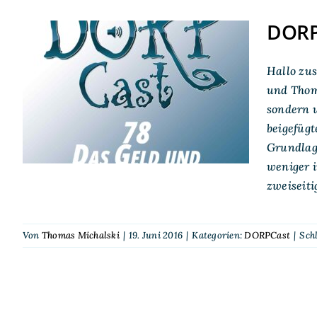
DORP
Hallo zus
DORPCast 78: Das Geld
und Thom
und das Hobby
sondern u
beigefüg
Grundlag
weniger i
zweiseiti
Von
Thomas Michalski
|
19. Juni 2016
|
Kategorien:
DORPCast
|
Sch