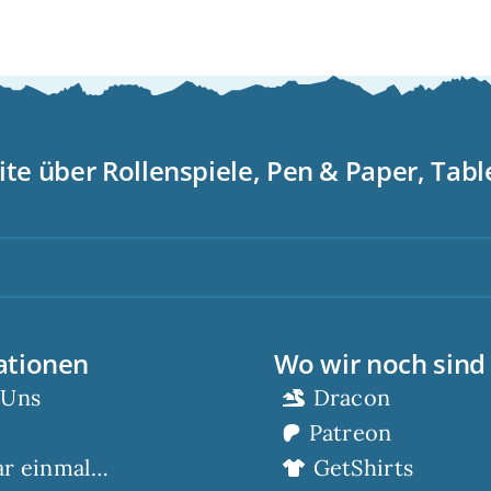
ite über Rollenspiele, Pen & Paper, Tab
S
ationen
Wo wir noch sind
 Uns
Dracon
Patreon
ar einmal…
GetShirts