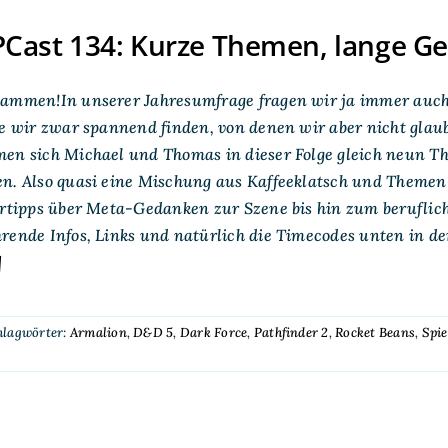
Cast 134: Kurze Themen, lange G
sammen!In unserer Jahresumfrage fragen wir ja immer auch 
ie wir zwar spannend finden, von denen wir aber nicht glaub
men sich Michael und Thomas in dieser Folge gleich neun T
en. Also quasi eine Mischung aus Kaffeeklatsch und Themen
ertipps über Meta-Gedanken zur Szene bis hin zum beruflich
hrende Infos, Links und natürlich die Timecodes unten in 
]
hlagwörter:
Armalion
,
D&D 5
,
Dark Force
,
Pathfinder 2
,
Rocket Beans
,
Spie