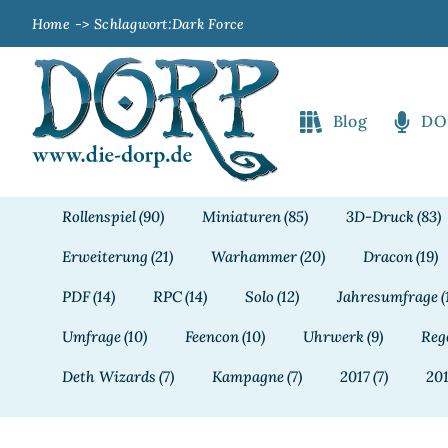
Zum
Home
Schlagwort:
Dark Force
Inhalt
springen
Blog
DO
Rollenspiel
(90)
Miniaturen
(85)
3D-Druck
(83)
Erweiterung
(21)
Warhammer
(20)
Dracon
(19)
PDF
(14)
RPC
(14)
Solo
(12)
Jahresumfrage
(
Umfrage
(10)
Feencon
(10)
Uhrwerk
(9)
Reg
Deth Wizards
(7)
Kampagne
(7)
2017
(7)
20