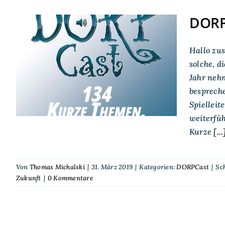
DORP
DORPCast 134: Kurze
Hallo zu
Themen, lange
solche, d
Jahr neh
Gedanken
besprech
Spielleit
weiterfü
Kurze
[...
Von
Thomas Michalski
|
31. März 2019
|
Kategorien:
DORPCast
|
Sc
Zukunft
|
0 Kommentare