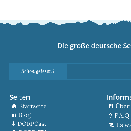
Die große deutsche Se
Schon gelesen?
Seiten
Inform
Startseite
Über
Blog
F.A.Q.
DORPCast
Es w