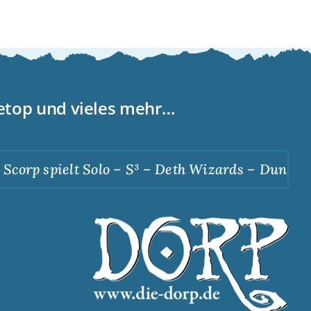
letop und vieles mehr…
corp spielt Solo – S³ – Deth Wizards – Dunkle A