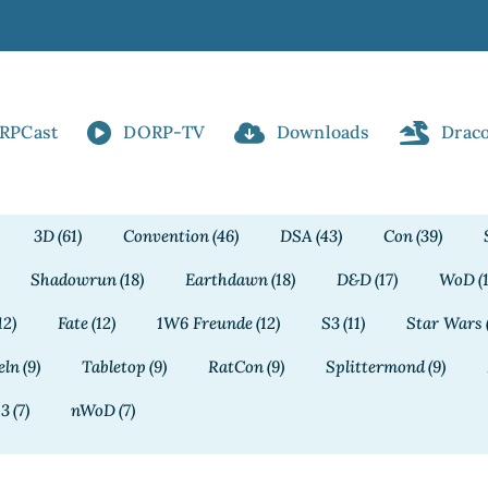
RPCast
DORP-TV
Downloads
Drac
3D
(61)
Convention
(46)
DSA
(43)
Con
(39)
Shadowrun
(18)
Earthdawn
(18)
D&D
(17)
WoD
(
12)
Fate
(12)
1W6 Freunde
(12)
S3
(11)
Star Wars
eln
(9)
Tabletop
(9)
RatCon
(9)
Splittermond
(9)
13
(7)
nWoD
(7)