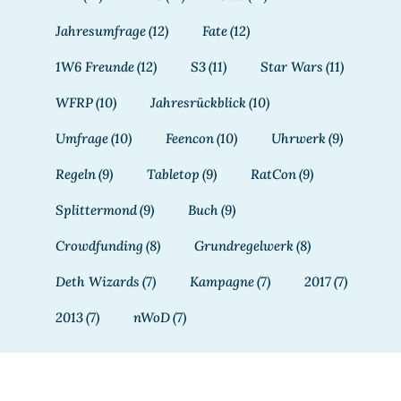
Jahresumfrage
(12)
Fate
(12)
1W6 Freunde
(12)
S3
(11)
Star Wars
(11)
WFRP
(10)
Jahresrückblick
(10)
Umfrage
(10)
Feencon
(10)
Uhrwerk
(9)
Regeln
(9)
Tabletop
(9)
RatCon
(9)
Splittermond
(9)
Buch
(9)
Crowdfunding
(8)
Grundregelwerk
(8)
Deth Wizards
(7)
Kampagne
(7)
2017
(7)
2013
(7)
nWoD
(7)