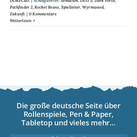
DORPCast
|
Schlagwörter:
Armalion
,
D&D 5
,
Dark Force
,
Pathfinder 2
,
Rocket Beans
,
Spielleiter
,
Wyrmwood
,
Zukunft
|
0 Kommentare
Weiterlesen
Die große deutsche Seite über
Rollenspiele, Pen & Paper,
Tabletop und vieles mehr…