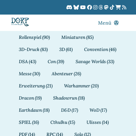
Zum
Inhalt
springen
Menü
Blog
Rollenspiel
(90)
Miniaturen
(85)
DORPCast
3D-Druck
(83)
3D
(61)
Convention
(46)
DORP-TV
DSA
(43)
Con
(39)
Savage Worlds
(33)
Downloads
Messe
(30)
Abenteuer
(26)
Dracon
Erweiterung
(21)
Warhammer
(20)
Patreon
Dracon
(19)
Shadowrun
(18)
Kalender
Earthdawn
(18)
D&D
(17)
WoD
(17)
SPIEL
(16)
Cthulhu
(15)
Ulisses
(14)
PDF
(14)
RPC
(14)
Solo
(12)