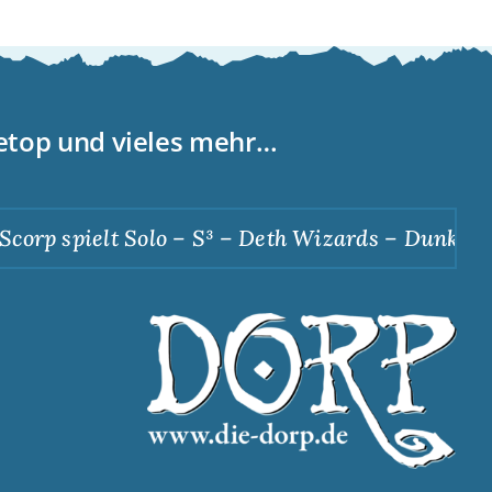
letop und vieles mehr…
orp spielt Solo – S³ – Deth Wizards – Dunkle Ap