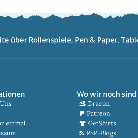
ite über Rollenspiele, Pen & Paper, Tab
Sc
ationen
Wo wir noch sind
 Uns
Dracon
Patreon
ar einmal…
GetShirts
essum
RSP-Blogs