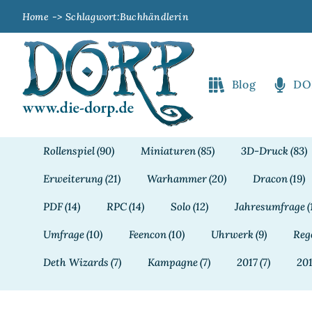
Zum
Home
Schlagwort:
Buchhändlerin
Inhalt
springen
Blog
DO
Rollenspiel
(90)
Miniaturen
(85)
3D-Druck
(83)
Erweiterung
(21)
Warhammer
(20)
Dracon
(19)
PDF
(14)
RPC
(14)
Solo
(12)
Jahresumfrage
(
Umfrage
(10)
Feencon
(10)
Uhrwerk
(9)
Reg
Deth Wizards
(7)
Kampagne
(7)
2017
(7)
20