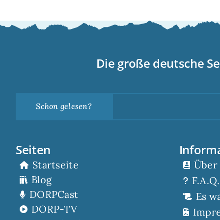
Die große deutsche Se
Schon gelesen?
Seiten
Inform
Startseite
Über
Blog
F.A.Q.
DORPCast
Es w
DORP-TV
Impr