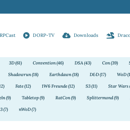
RPCast
DORP-TV
Downloads
Drac
3D
(61)
Convention
(46)
DSA
(43)
Con
(39)
Shadowrun
(18)
Earthdawn
(18)
D&D
(17)
WoD
(
12)
Fate
(12)
1W6 Freunde
(12)
S3
(11)
Star Wars
eln
(9)
Tabletop
(9)
RatCon
(9)
Splittermond
(9)
13
(7)
nWoD
(7)