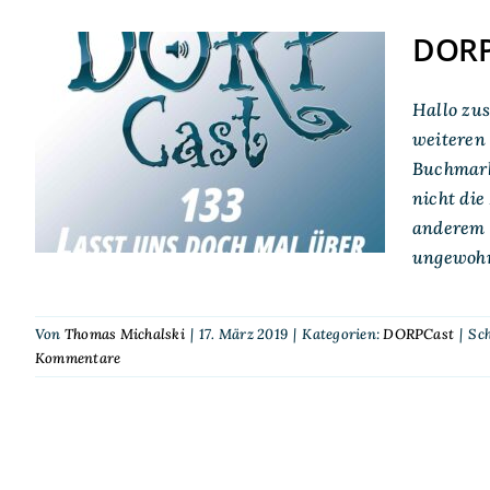
DORPC
DORPCast 133: Lasst
Hallo zus
uns doch mal über den
weiteren 
Buchmarkt
Buchhandel reden
nicht die
anderem m
ungewohn
Von
Thomas Michalski
|
17. März 2019
|
Kategorien:
DORPCast
|
Sc
Kommentare