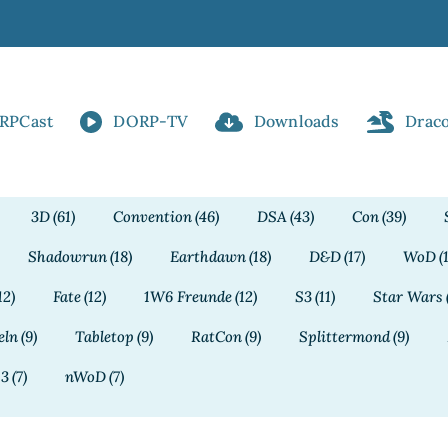
RPCast
DORP-TV
Downloads
Drac
3D
(61)
Convention
(46)
DSA
(43)
Con
(39)
Shadowrun
(18)
Earthdawn
(18)
D&D
(17)
WoD
(
12)
Fate
(12)
1W6 Freunde
(12)
S3
(11)
Star Wars
eln
(9)
Tabletop
(9)
RatCon
(9)
Splittermond
(9)
13
(7)
nWoD
(7)