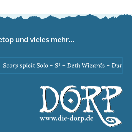
letop und vieles mehr…
corp spielt Solo – S³ – Deth Wizards – Dunkle A