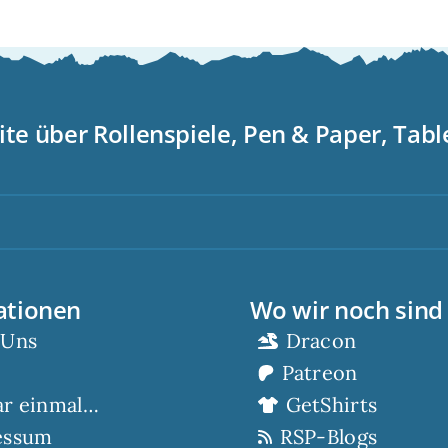
ite über Rollenspiele, Pen & Paper, Tab
S
ationen
Wo wir noch sind
 Uns
Dracon
Patreon
ar einmal…
GetShirts
essum
RSP-Blogs