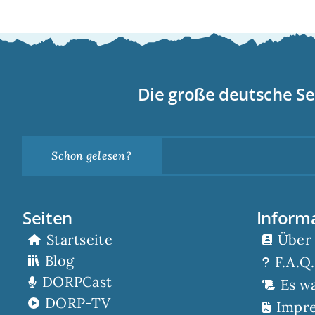
Die große deutsche Se
Schon gelesen?
Seiten
Inform
Startseite
Über
Blog
F.A.Q.
DORPCast
Es w
DORP-TV
Impr