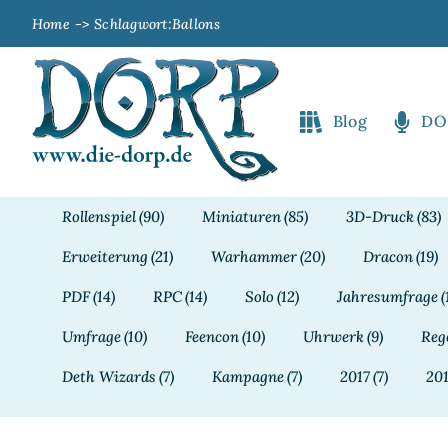
Zum
Home
Schlagwort:
Ballons
Inhalt
springen
Blog
DO
Rollenspiel
(90)
Miniaturen
(85)
3D-Druck
(83)
Erweiterung
(21)
Warhammer
(20)
Dracon
(19)
PDF
(14)
RPC
(14)
Solo
(12)
Jahresumfrage
(
Umfrage
(10)
Feencon
(10)
Uhrwerk
(9)
Reg
Deth Wizards
(7)
Kampagne
(7)
2017
(7)
20