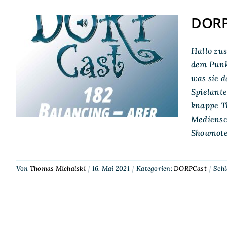
DORPC
DORPCast 182:
Hallo zu
Balancing – aber anders
dem Punkt
was sie d
als ihr denkt
Spielante
knappe T
Mediensc
Shownote
Von
Thomas Michalski
|
16. Mai 2021
|
Kategorien:
DORPCast
|
Sch