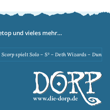
letop und vieles mehr…
corp spielt Solo – S³ – Deth Wizards – Dunkle A