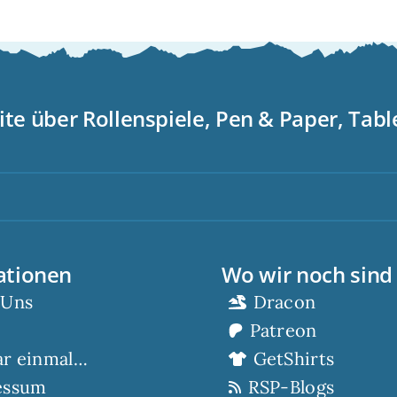
ite über Rollenspiele, Pen & Paper, Tab
S
ationen
Wo wir noch sind
 Uns
Dracon
Patreon
ar einmal…
GetShirts
essum
RSP-Blogs