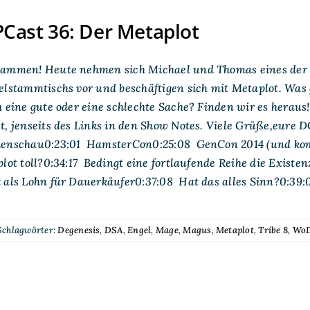
Cast 36: Der Metaplot
sammen! Heute nehmen sich Michael und Thomas eines der 
elstammtischs vor und beschäftigen sich mit Metaplot. Was ge
h eine gute oder eine schlechte Sache? Finden wir es heraus!
t, jenseits des Links in den Show Notes. Viele Grüße,eure
enschau0:23:01 HamsterCon0:25:08 GenCon 2014 (und kom
lot toll?0:34:17 Bedingt eine fortlaufende Reihe die Exist
 als Lohn für Dauerkäufer0:37:08 Hat das alles Sinn?0:39:
Schlagwörter:
Degenesis
,
DSA
,
Engel
,
Mage
,
Magus
,
Metaplot
,
Tribe 8
,
Wo