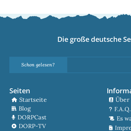
Die große deutsche Se
Schon gelesen?
Seiten
Inform
Startseite
Über
Blog
F.A.Q.
DORPCast
Es w
DORP-TV
Impr