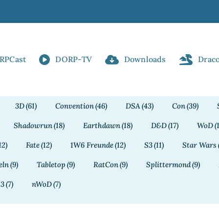
RPCast
DORP-TV
Downloads
Drac
3D
(61)
Convention
(46)
DSA
(43)
Con
(39)
Shadowrun
(18)
Earthdawn
(18)
D&D
(17)
WoD
(
12)
Fate
(12)
1W6 Freunde
(12)
S3
(11)
Star Wars
eln
(9)
Tabletop
(9)
RatCon
(9)
Splittermond
(9)
13
(7)
nWoD
(7)