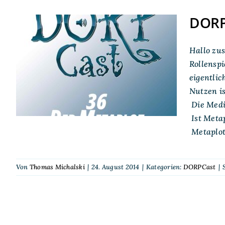
DORP
Hallo zu
DORPCast 36: Der
Rollenspi
Metaplot
eigentlic
Nutzen is
Die Medi
Ist Metap
Metaplot
Von
Thomas Michalski
|
24. August 2014
|
Kategorien:
DORPCast
|