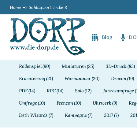
Zum
Home
Schlagwort:
Tribe 8
Inhalt
springen
Blog
DO
Rollenspiel
(90)
Miniaturen
(85)
3D-Druck
(83)
Erweiterung
(21)
Warhammer
(20)
Dracon
(19)
PDF
(14)
RPC
(14)
Solo
(12)
Jahresumfrage
(
Umfrage
(10)
Feencon
(10)
Uhrwerk
(9)
Reg
Deth Wizards
(7)
Kampagne
(7)
2017
(7)
20