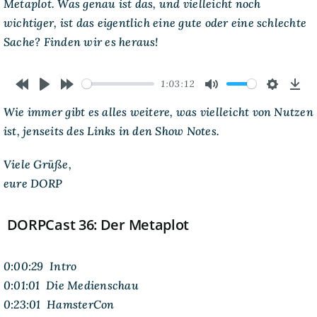
Metaplot. Was genau ist das, und vielleicht noch
wichtiger, ist das eigentlich eine gute oder eine schlechte
Sache? Finden wir es heraus!
1:03:12
Rewind
Play
Forward
Mute
Settings
Dow
Wie immer gibt es alles weitere, was vielleicht von Nutzen
10s
10s
ist, jenseits des Links in den
Show Notes
.
Viele Grüße,
eure DORP
DORPCast 36: Der Metaplot
0:00:29 Intro
0:01:01 Die Medienschau
0:23:01 HamsterCon