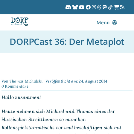
Zum
Inhalt
springen
Menü
Blog
DORPCast 36: Der Metaplot
DORPCast
DORP-TV
Downloads
Dracon
Von
Thomas Michalski
Veröffentlicht am: 24. August 2014
on
0 Kommentare
Patreon
DORPCast
36:
Hallo zusammen!
Kalender
Der
Metaplot
Heute nehmen sich Michael und Thomas eines der
klassischen Streitthemen so manchen
Rollenspielstammtischs vor und beschäftigen sich mit