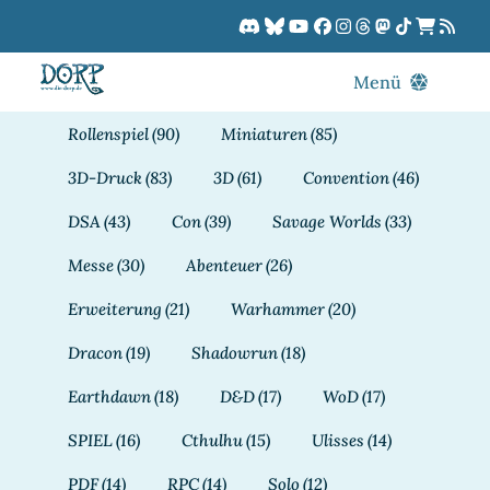
Zum
Inhalt
springen
Menü
Blog
Rollenspiel
(90)
Miniaturen
(85)
DORPCast
3D-Druck
(83)
3D
(61)
Convention
(46)
DORP-TV
DSA
(43)
Con
(39)
Savage Worlds
(33)
Downloads
Messe
(30)
Abenteuer
(26)
Dracon
Erweiterung
(21)
Warhammer
(20)
Patreon
Dracon
(19)
Shadowrun
(18)
Kalender
Earthdawn
(18)
D&D
(17)
WoD
(17)
SPIEL
(16)
Cthulhu
(15)
Ulisses
(14)
PDF
(14)
RPC
(14)
Solo
(12)