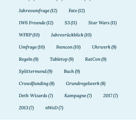
Jahresumfrage
(12)
Fate
(12)
1W6 Freunde
(12)
S3
(11)
Star Wars
(11)
WFRP
(10)
Jahresrückblick
(10)
Umfrage
(10)
Feencon
(10)
Uhrwerk
(9)
Regeln
(9)
Tabletop
(9)
RatCon
(9)
Splittermond
(9)
Buch
(9)
Crowdfunding
(8)
Grundregelwerk
(8)
Deth Wizards
(7)
Kampagne
(7)
2017
(7)
2013
(7)
nWoD
(7)