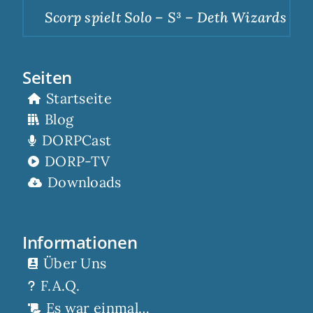
Scorp spielt Solo – S³ – Deth Wizards – Du
Seiten
Startseite
Blog
DORPCast
DORP-TV
Downloads
Informationen
Über Uns
F.A.Q.
Es war einmal…