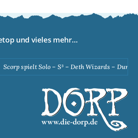
letop und vieles mehr…
corp spielt Solo – S³ – Deth Wizards – Dunkle A