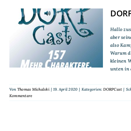
DORP
DORPCast 157: Mehr
Hallo zus
Charaktere, mehr Spaß
aber sein
also Kamp
– vom Ensemblespiel
Warum das
kleinen 
unten in
Von
Thomas Michalski
|
19. April 2020
|
Kategorien:
DORPCast
|
Sc
Kommentare