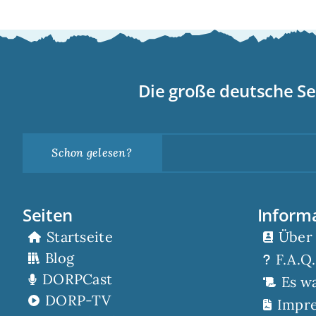
Die große deutsche Se
Schon gelesen?
Seiten
Inform
Startseite
Über
Blog
F.A.Q.
DORPCast
Es w
DORP-TV
Impr