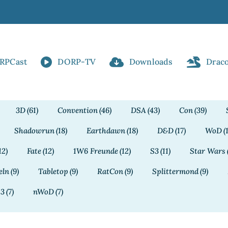
RPCast
DORP-TV
Downloads
Drac
3D
(61)
Convention
(46)
DSA
(43)
Con
(39)
Shadowrun
(18)
Earthdawn
(18)
D&D
(17)
WoD
(
12)
Fate
(12)
1W6 Freunde
(12)
S3
(11)
Star Wars
eln
(9)
Tabletop
(9)
RatCon
(9)
Splittermond
(9)
13
(7)
nWoD
(7)