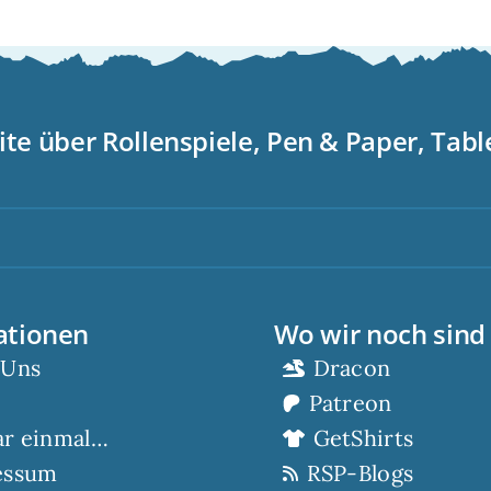
ite über Rollenspiele, Pen & Paper, Tab
S
ationen
Wo wir noch sind
 Uns
Dracon
Patreon
ar einmal…
GetShirts
essum
RSP-Blogs