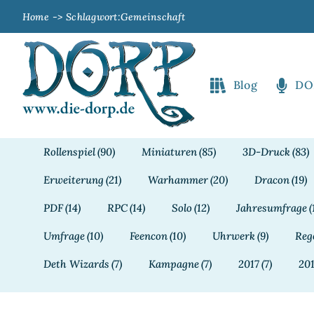
Zum
Home
Schlagwort:
Gemeinschaft
Inhalt
springen
Blog
DO
Rollenspiel
(90)
Miniaturen
(85)
3D-Druck
(83)
Erweiterung
(21)
Warhammer
(20)
Dracon
(19)
PDF
(14)
RPC
(14)
Solo
(12)
Jahresumfrage
(
Umfrage
(10)
Feencon
(10)
Uhrwerk
(9)
Reg
Deth Wizards
(7)
Kampagne
(7)
2017
(7)
20