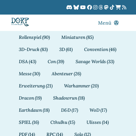
Zum
Inhalt
springen
Menü
Blog
Rollenspiel
(90)
Miniaturen
(85)
DORPCast
3D-Druck
(83)
3D
(61)
Convention
(46)
DORP-TV
DSA
(43)
Con
(39)
Savage Worlds
(33)
Downloads
Messe
(30)
Abenteuer
(26)
Dracon
Erweiterung
(21)
Warhammer
(20)
Patreon
Dracon
(19)
Shadowrun
(18)
Kalender
Earthdawn
(18)
D&D
(17)
WoD
(17)
SPIEL
(16)
Cthulhu
(15)
Ulisses
(14)
PDF
(14)
RPC
(14)
Solo
(12)