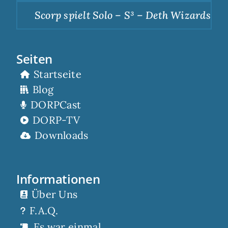
Scorp spielt Solo – S³ – Deth Wizards – Du
Seiten
Startseite
Blog
DORPCast
DORP-TV
Downloads
Informationen
Über Uns
F.A.Q.
Es war einmal…