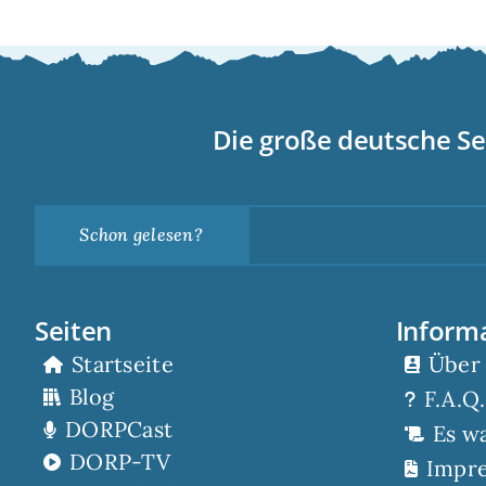
Die große deutsche Se
Schon gelesen?
Seiten
Inform
Startseite
Über
Blog
F.A.Q.
DORPCast
Es w
DORP-TV
Impr