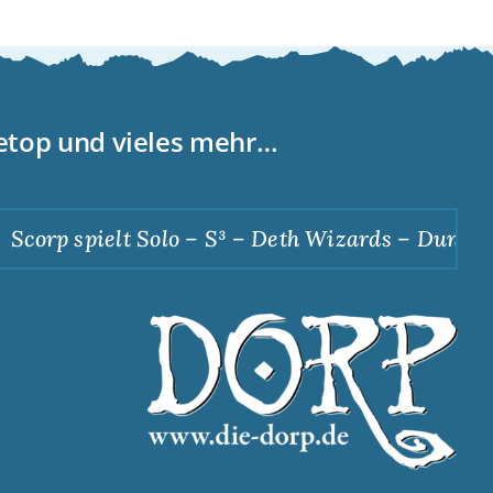
letop und vieles mehr…
corp spielt Solo – S³ – Deth Wizards – Dunkle A