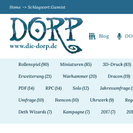
Zum
Home
Schlagwort:
Gamist
Inhalt
springen
Blog
DO
Rollenspiel
(90)
Miniaturen
(85)
3D-Druck
(83)
Erweiterung
(21)
Warhammer
(20)
Dracon
(19)
PDF
(14)
RPC
(14)
Solo
(12)
Jahresumfrage
(
Umfrage
(10)
Feencon
(10)
Uhrwerk
(9)
Reg
Deth Wizards
(7)
Kampagne
(7)
2017
(7)
20