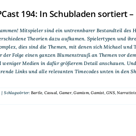
ast 194: In Schubladen sortiert –
ammen! Mitspieler sind ein untrennbarer Bestandteil des H
erschiedene Theorien dazu aufkamen. Spielertypen und ihre
plex, dies sind die Themen, mit denen sich Michael und Th
r der Folge einen ganzen Blumenstrauß an Themen vor dem 
 weniger Medien in dafür größerem Detail anschauen. Und w
hrende Links und alle relevanten Timecodes unten in den S
t
|
Schlagwörter:
Bartle
,
Casual
,
Gamer
,
Gamism
,
Gamist
,
GNS
,
Narrativi