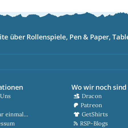
ite über Rollenspiele, Pen & Paper, Tab
S
ationen
Wo wir noch sind
 Uns
Dracon
Patreon
ar einmal…
GetShirts
essum
RSP-Blogs