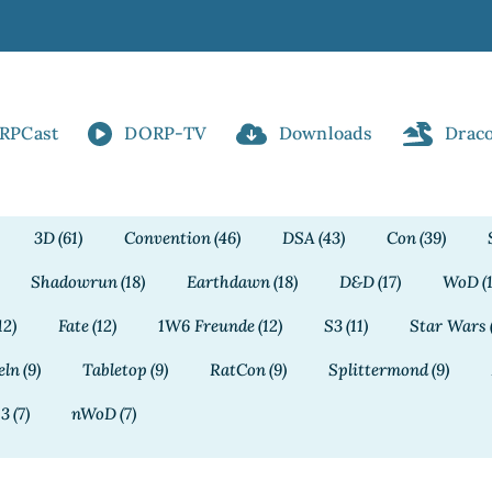
RPCast
DORP-TV
Downloads
Drac
3D
(61)
Convention
(46)
DSA
(43)
Con
(39)
Shadowrun
(18)
Earthdawn
(18)
D&D
(17)
WoD
(
12)
Fate
(12)
1W6 Freunde
(12)
S3
(11)
Star Wars
eln
(9)
Tabletop
(9)
RatCon
(9)
Splittermond
(9)
13
(7)
nWoD
(7)