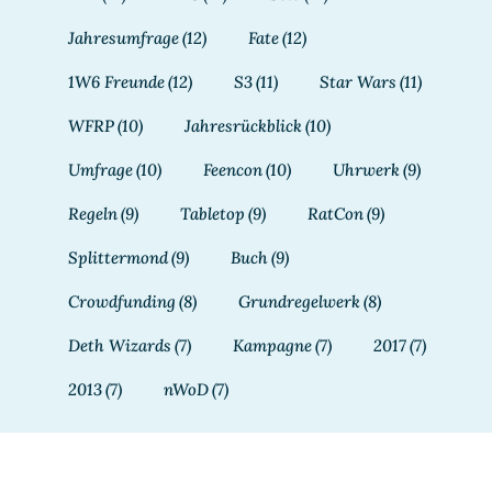
Jahresumfrage
(12)
Fate
(12)
1W6 Freunde
(12)
S3
(11)
Star Wars
(11)
WFRP
(10)
Jahresrückblick
(10)
Umfrage
(10)
Feencon
(10)
Uhrwerk
(9)
Regeln
(9)
Tabletop
(9)
RatCon
(9)
Splittermond
(9)
Buch
(9)
Crowdfunding
(8)
Grundregelwerk
(8)
Deth Wizards
(7)
Kampagne
(7)
2017
(7)
2013
(7)
nWoD
(7)