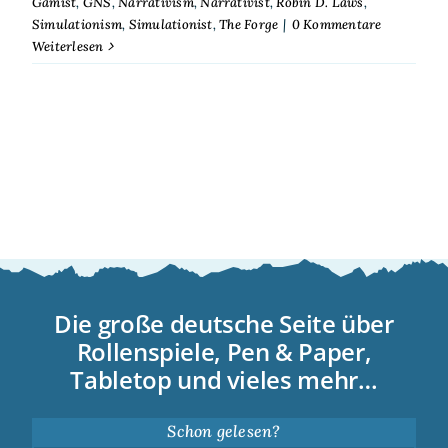
Gamist
,
GNS
,
Narrativism
,
Narrativist
,
Robin D. Laws
,
Simulationism
,
Simulationist
,
The Forge
|
0 Kommentare
Weiterlesen
Die große deutsche Seite über
Rollenspiele, Pen & Paper,
Tabletop und vieles mehr…
Schon gelesen?