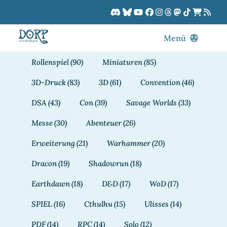
Zum
Inhalt
springen
Menü
Blog
Rollenspiel
(90)
Miniaturen
(85)
DORPCast
3D-Druck
(83)
3D
(61)
Convention
(46)
DORP-TV
DSA
(43)
Con
(39)
Savage Worlds
(33)
Downloads
Messe
(30)
Abenteuer
(26)
Dracon
Erweiterung
(21)
Warhammer
(20)
Patreon
Dracon
(19)
Shadowrun
(18)
Kalender
Earthdawn
(18)
D&D
(17)
WoD
(17)
SPIEL
(16)
Cthulhu
(15)
Ulisses
(14)
PDF
(14)
RPC
(14)
Solo
(12)