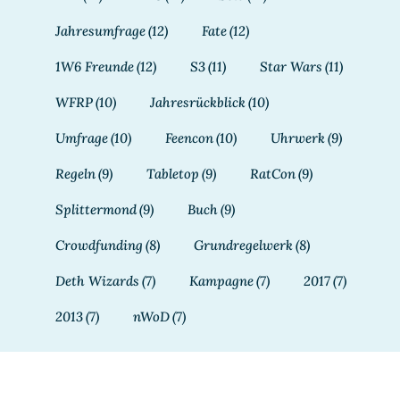
Jahresumfrage
(12)
Fate
(12)
1W6 Freunde
(12)
S3
(11)
Star Wars
(11)
WFRP
(10)
Jahresrückblick
(10)
Umfrage
(10)
Feencon
(10)
Uhrwerk
(9)
Regeln
(9)
Tabletop
(9)
RatCon
(9)
Splittermond
(9)
Buch
(9)
Crowdfunding
(8)
Grundregelwerk
(8)
Deth Wizards
(7)
Kampagne
(7)
2017
(7)
2013
(7)
nWoD
(7)