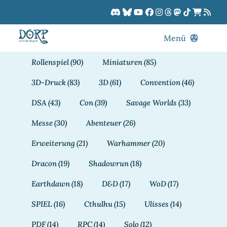
Zum
Inhalt
springen
Menü
Blog
Rollenspiel
(90)
Miniaturen
(85)
DORPCast
3D-Druck
(83)
3D
(61)
Convention
(46)
DORP-TV
DSA
(43)
Con
(39)
Savage Worlds
(33)
Downloads
Messe
(30)
Abenteuer
(26)
Dracon
Erweiterung
(21)
Warhammer
(20)
Patreon
Dracon
(19)
Shadowrun
(18)
Kalender
Earthdawn
(18)
D&D
(17)
WoD
(17)
SPIEL
(16)
Cthulhu
(15)
Ulisses
(14)
PDF
(14)
RPC
(14)
Solo
(12)