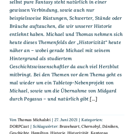
selbst pure Fantasy steht natürlich in einer
gewissen Verbindung, sowie auch nur
beispielsweise Rüstungen, Schwerter, Stände oder
Bräuche auftauchen, die wir unserer Historie
entlehnt haben. Michael und Thomas nehmen sich
heute dieses Themenfelds der „Historizität“ heute
näher an – wobei gerade Michael mit seinem
Hintergrund als studiertem
Geschichtswissenschaftler da auch viel Herzblut
mitbringt. Bei den Themen vor dem Thema geht es
mal wieder um ein Tabletop-Nebenprojekt von
Michael, sowie um die Übernahme von Midgard
durch Pegasus – und natürlich gibt
[...]
Von
Thomas Michalski
|
27. Juni 2021
|
Kategorien:
DORPCast
|
Schlagwörter:
Braveheart
,
Chernobyl
,
Däniken
,
Geschichte
,
Hamilton
,
Historie
,
Historizität
,
Kaptorga
,