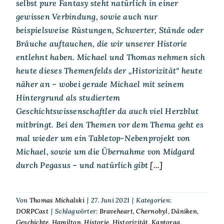
selbst pure Fantasy steht natürlich in einer
gewissen Verbindung, sowie auch nur
beispielsweise Rüstungen, Schwerter, Stände oder
Bräuche auftauchen, die wir unserer Historie
entlehnt haben. Michael und Thomas nehmen sich
heute dieses Themenfelds der „Historizität“ heute
näher an – wobei gerade Michael mit seinem
Hintergrund als studiertem
Geschichtswissenschaftler da auch viel Herzblut
mitbringt. Bei den Themen vor dem Thema geht es
mal wieder um ein Tabletop-Nebenprojekt von
Michael, sowie um die Übernahme von Midgard
durch Pegasus – und natürlich gibt
[...]
Von
Thomas Michalski
|
27. Juni 2021
|
Kategorien:
DORPCast
|
Schlagwörter:
Braveheart
,
Chernobyl
,
Däniken
,
Geschichte
,
Hamilton
,
Historie
,
Historizität
,
Kaptorga
,