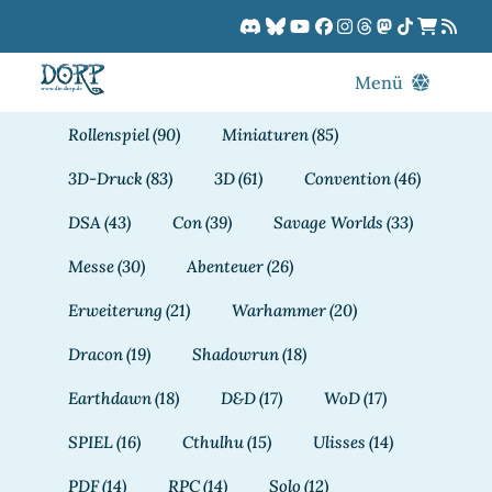
Zum
Inhalt
springen
Menü
Blog
Rollenspiel
(90)
Miniaturen
(85)
DORPCast
3D-Druck
(83)
3D
(61)
Convention
(46)
DORP-TV
DSA
(43)
Con
(39)
Savage Worlds
(33)
Downloads
Messe
(30)
Abenteuer
(26)
Dracon
Erweiterung
(21)
Warhammer
(20)
Patreon
Dracon
(19)
Shadowrun
(18)
Kalender
Earthdawn
(18)
D&D
(17)
WoD
(17)
SPIEL
(16)
Cthulhu
(15)
Ulisses
(14)
PDF
(14)
RPC
(14)
Solo
(12)