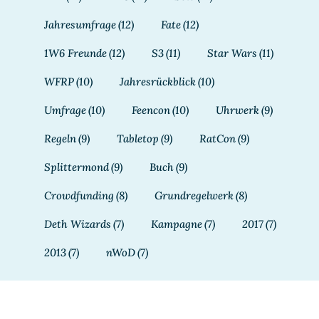
Jahresumfrage
(12)
Fate
(12)
1W6 Freunde
(12)
S3
(11)
Star Wars
(11)
WFRP
(10)
Jahresrückblick
(10)
Umfrage
(10)
Feencon
(10)
Uhrwerk
(9)
Regeln
(9)
Tabletop
(9)
RatCon
(9)
Splittermond
(9)
Buch
(9)
Crowdfunding
(8)
Grundregelwerk
(8)
Deth Wizards
(7)
Kampagne
(7)
2017
(7)
2013
(7)
nWoD
(7)