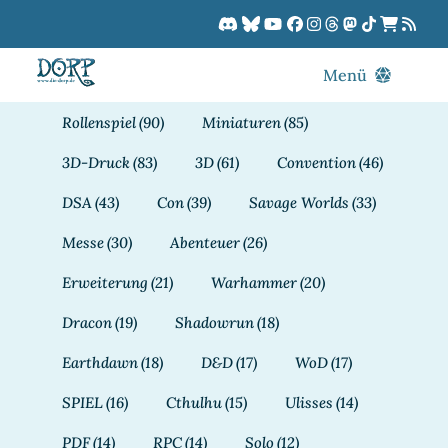
Zum
Inhalt
springen
Menü
Blog
Rollenspiel
(90)
Miniaturen
(85)
DORPCast
3D-Druck
(83)
3D
(61)
Convention
(46)
DORP-TV
DSA
(43)
Con
(39)
Savage Worlds
(33)
Downloads
Messe
(30)
Abenteuer
(26)
Dracon
Erweiterung
(21)
Warhammer
(20)
Patreon
Dracon
(19)
Shadowrun
(18)
Kalender
Earthdawn
(18)
D&D
(17)
WoD
(17)
SPIEL
(16)
Cthulhu
(15)
Ulisses
(14)
PDF
(14)
RPC
(14)
Solo
(12)