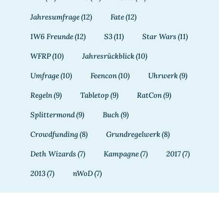
Jahresumfrage
(12)
Fate
(12)
1W6 Freunde
(12)
S3
(11)
Star Wars
(11)
WFRP
(10)
Jahresrückblick
(10)
Umfrage
(10)
Feencon
(10)
Uhrwerk
(9)
Regeln
(9)
Tabletop
(9)
RatCon
(9)
Splittermond
(9)
Buch
(9)
Crowdfunding
(8)
Grundregelwerk
(8)
Deth Wizards
(7)
Kampagne
(7)
2017
(7)
2013
(7)
nWoD
(7)