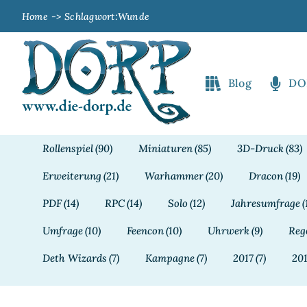
Zum
Home
Schlagwort:
Wunde
Inhalt
springen
Blog
DO
Rollenspiel
(90)
Miniaturen
(85)
3D-Druck
(83)
Erweiterung
(21)
Warhammer
(20)
Dracon
(19)
PDF
(14)
RPC
(14)
Solo
(12)
Jahresumfrage
(
Umfrage
(10)
Feencon
(10)
Uhrwerk
(9)
Reg
Deth Wizards
(7)
Kampagne
(7)
2017
(7)
20