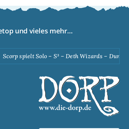
letop und vieles mehr…
corp spielt Solo – S³ – Deth Wizards – Dunkle A