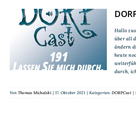
DORPC
DORPCast 191: Lassen
Hallo zu
Sie mich durch, ich bin
über all 
ändern di
Heiler
heute no
weiterfüh
durch, ic
Von
Thomas Michalski
|
17. Oktober 2021
|
Kategorien:
DORPCast
|