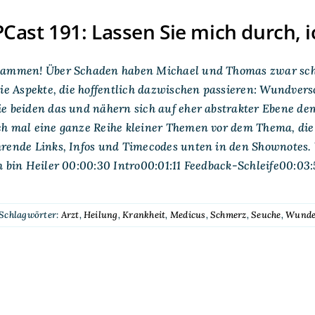
ast 191: Lassen Sie mich durch, ic
sammen! Über Schaden haben Michael und Thomas zwar scho
die Aspekte, die hoffentlich dazwischen passieren: Wundver
e beiden das und nähern sich auf eher abstrakter Ebene dem
ch mal eine ganze Reihe kleiner Themen vor dem Thema, di
rende Links, Infos und Timecodes unten in den Shownotes.
h bin Heiler 00:00:30 Intro00:01:11 Feedback-Schleife00:03:54
Schlagwörter:
Arzt
,
Heilung
,
Krankheit
,
Medicus
,
Schmerz
,
Seuche
,
Wund