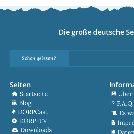
Die große deutsche Se
Schon gelesen?
Seiten
Inform
Startseite
Über
Blog
F.A.Q.
DORPCast
Es w
DORP-TV
Impr
Downloads
Daten