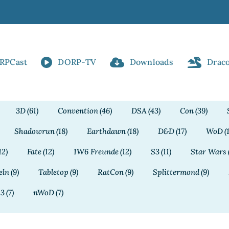
RPCast
DORP-TV
Downloads
Drac
3D
(61)
Convention
(46)
DSA
(43)
Con
(39)
Shadowrun
(18)
Earthdawn
(18)
D&D
(17)
WoD
(
12)
Fate
(12)
1W6 Freunde
(12)
S3
(11)
Star Wars
eln
(9)
Tabletop
(9)
RatCon
(9)
Splittermond
(9)
13
(7)
nWoD
(7)