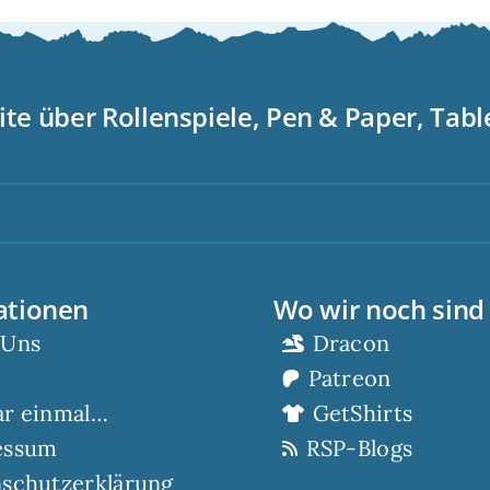
ite über Rollenspiele, Pen & Paper, Tab
S
ationen
Wo wir noch sind
 Uns
Dracon
Patreon
ar einmal…
GetShirts
essum
RSP-Blogs
schutzerklärung