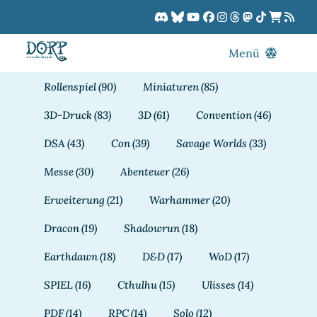
Zum
Inhalt
springen
Menü
Blog
Rollenspiel
(90)
Miniaturen
(85)
DORPCast
3D-Druck
(83)
3D
(61)
Convention
(46)
DORP-TV
DSA
(43)
Con
(39)
Savage Worlds
(33)
Downloads
Messe
(30)
Abenteuer
(26)
Dracon
Erweiterung
(21)
Warhammer
(20)
Patreon
Dracon
(19)
Shadowrun
(18)
Kalender
Earthdawn
(18)
D&D
(17)
WoD
(17)
SPIEL
(16)
Cthulhu
(15)
Ulisses
(14)
PDF
(14)
RPC
(14)
Solo
(12)