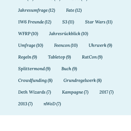
Jahresumfrage
(12)
Fate
(12)
1W6 Freunde
(12)
S3
(11)
Star Wars
(11)
WFRP
(10)
Jahresrückblick
(10)
Umfrage
(10)
Feencon
(10)
Uhrwerk
(9)
Regeln
(9)
Tabletop
(9)
RatCon
(9)
Splittermond
(9)
Buch
(9)
Crowdfunding
(8)
Grundregelwerk
(8)
Deth Wizards
(7)
Kampagne
(7)
2017
(7)
2013
(7)
nWoD
(7)