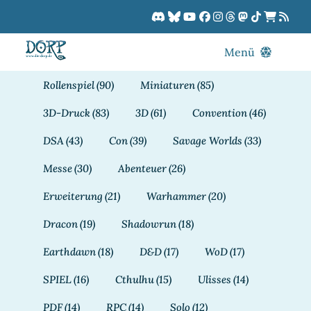
Zum
Inhalt
springen
Menü
Blog
Rollenspiel
(90)
Miniaturen
(85)
DORPCast
3D-Druck
(83)
3D
(61)
Convention
(46)
DORP-TV
DSA
(43)
Con
(39)
Savage Worlds
(33)
Downloads
Messe
(30)
Abenteuer
(26)
Dracon
Erweiterung
(21)
Warhammer
(20)
Patreon
Dracon
(19)
Shadowrun
(18)
Kalender
Earthdawn
(18)
D&D
(17)
WoD
(17)
SPIEL
(16)
Cthulhu
(15)
Ulisses
(14)
PDF
(14)
RPC
(14)
Solo
(12)