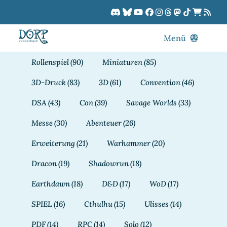
Zum
Inhalt
springen
Menü
Blog
Rollenspiel
(90)
Miniaturen
(85)
DORPCast
3D-Druck
(83)
3D
(61)
Convention
(46)
DORP-TV
DSA
(43)
Con
(39)
Savage Worlds
(33)
Downloads
Messe
(30)
Abenteuer
(26)
Dracon
Erweiterung
(21)
Warhammer
(20)
Patreon
Dracon
(19)
Shadowrun
(18)
Kalender
Earthdawn
(18)
D&D
(17)
WoD
(17)
SPIEL
(16)
Cthulhu
(15)
Ulisses
(14)
PDF
(14)
RPC
(14)
Solo
(12)