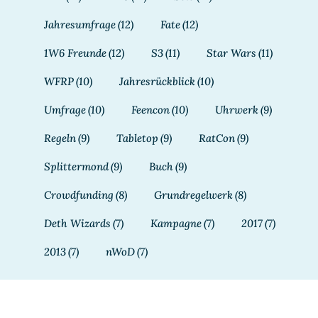
Jahresumfrage
(12)
Fate
(12)
1W6 Freunde
(12)
S3
(11)
Star Wars
(11)
WFRP
(10)
Jahresrückblick
(10)
Umfrage
(10)
Feencon
(10)
Uhrwerk
(9)
Regeln
(9)
Tabletop
(9)
RatCon
(9)
Splittermond
(9)
Buch
(9)
Crowdfunding
(8)
Grundregelwerk
(8)
Deth Wizards
(7)
Kampagne
(7)
2017
(7)
2013
(7)
nWoD
(7)