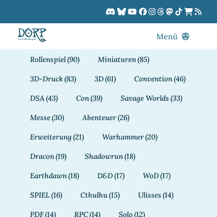
Zum
Inhalt
springen
Menü
Blog
Rollenspiel
(90)
Miniaturen
(85)
DORPCast
3D-Druck
(83)
3D
(61)
Convention
(46)
DORP-TV
DSA
(43)
Con
(39)
Savage Worlds
(33)
Downloads
Messe
(30)
Abenteuer
(26)
Dracon
Erweiterung
(21)
Warhammer
(20)
Patreon
Dracon
(19)
Shadowrun
(18)
Kalender
Earthdawn
(18)
D&D
(17)
WoD
(17)
SPIEL
(16)
Cthulhu
(15)
Ulisses
(14)
PDF
(14)
RPC
(14)
Solo
(12)