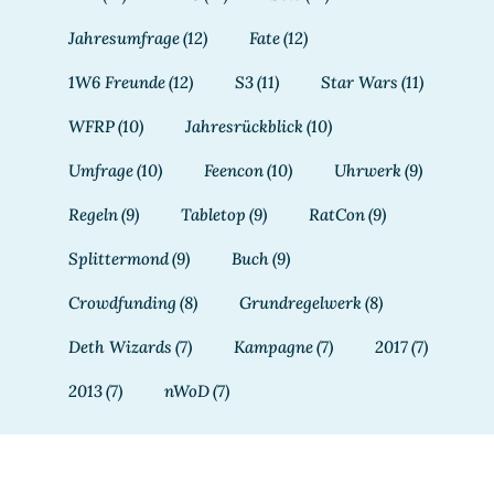
Jahresumfrage
(12)
Fate
(12)
1W6 Freunde
(12)
S3
(11)
Star Wars
(11)
WFRP
(10)
Jahresrückblick
(10)
Umfrage
(10)
Feencon
(10)
Uhrwerk
(9)
Regeln
(9)
Tabletop
(9)
RatCon
(9)
Splittermond
(9)
Buch
(9)
Crowdfunding
(8)
Grundregelwerk
(8)
Deth Wizards
(7)
Kampagne
(7)
2017
(7)
2013
(7)
nWoD
(7)