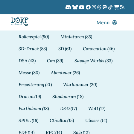
Zum
Inhalt
springen
Menü
Blog
Rollenspiel
(90)
Miniaturen
(85)
DORPCast
3D-Druck
(83)
3D
(61)
Convention
(46)
DORP-TV
DSA
(43)
Con
(39)
Savage Worlds
(33)
Downloads
Messe
(30)
Abenteuer
(26)
Dracon
Erweiterung
(21)
Warhammer
(20)
Patreon
Dracon
(19)
Shadowrun
(18)
Kalender
Earthdawn
(18)
D&D
(17)
WoD
(17)
SPIEL
(16)
Cthulhu
(15)
Ulisses
(14)
PDF
(14)
RPC
(14)
Solo
(12)