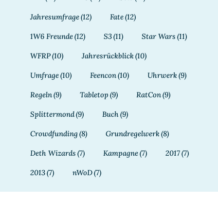
Jahresumfrage
(12)
Fate
(12)
1W6 Freunde
(12)
S3
(11)
Star Wars
(11)
WFRP
(10)
Jahresrückblick
(10)
Umfrage
(10)
Feencon
(10)
Uhrwerk
(9)
Regeln
(9)
Tabletop
(9)
RatCon
(9)
Splittermond
(9)
Buch
(9)
Crowdfunding
(8)
Grundregelwerk
(8)
Deth Wizards
(7)
Kampagne
(7)
2017
(7)
2013
(7)
nWoD
(7)