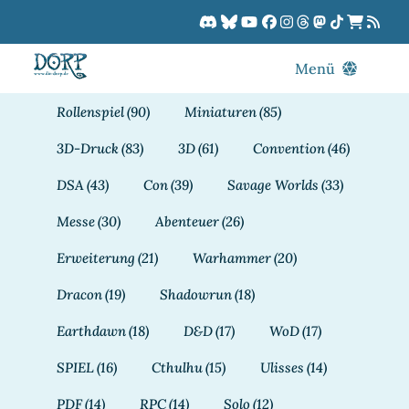
Zum
Inhalt
springen
Menü
Blog
Rollenspiel
(90)
Miniaturen
(85)
DORPCast
3D-Druck
(83)
3D
(61)
Convention
(46)
DORP-TV
DSA
(43)
Con
(39)
Savage Worlds
(33)
Downloads
Messe
(30)
Abenteuer
(26)
Dracon
Erweiterung
(21)
Warhammer
(20)
Patreon
Dracon
(19)
Shadowrun
(18)
Kalender
Earthdawn
(18)
D&D
(17)
WoD
(17)
SPIEL
(16)
Cthulhu
(15)
Ulisses
(14)
PDF
(14)
RPC
(14)
Solo
(12)