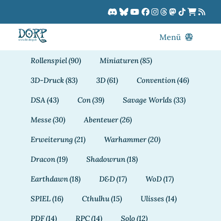
Zum
Inhalt
springen
Menü
Blog
Rollenspiel
(90)
Miniaturen
(85)
DORPCast
3D-Druck
(83)
3D
(61)
Convention
(46)
DORP-TV
DSA
(43)
Con
(39)
Savage Worlds
(33)
Downloads
Messe
(30)
Abenteuer
(26)
Dracon
Erweiterung
(21)
Warhammer
(20)
Patreon
Dracon
(19)
Shadowrun
(18)
Kalender
Earthdawn
(18)
D&D
(17)
WoD
(17)
SPIEL
(16)
Cthulhu
(15)
Ulisses
(14)
PDF
(14)
RPC
(14)
Solo
(12)