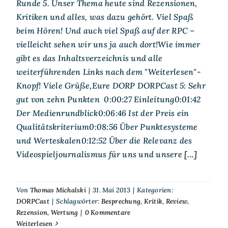
Runde 5. Unser Thema heute sind Rezensionen,
Kritiken und alles, was dazu gehört. Viel Spaß
beim Hören! Und auch viel Spaß auf der RPC –
vielleicht sehen wir uns ja auch dort!Wie immer
gibt es das Inhaltsverzeichnis und alle
weiterführenden Links nach dem "Weiterlesen"-
Knopf! Viele Grüße,Eure DORP DORPCast 5: Sehr
gut von zehn Punkten 0:00:27 Einleitung0:01:42
Der Medienrundblick0:06:46 Ist der Preis ein
Qualitätskriterium0:08:56 Über Punktesysteme
und Werteskalen0:12:52 Über die Relevanz des
Videospieljournalismus für uns und unsere
[...]
Von
Thomas Michalski
|
31. Mai 2013
|
Kategorien:
DORPCast
|
Schlagwörter:
Besprechung
,
Kritik
,
Review
,
Rezension
,
Wertung
|
0 Kommentare
Weiterlesen