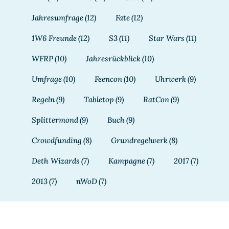
Jahresumfrage
(12)
Fate
(12)
1W6 Freunde
(12)
S3
(11)
Star Wars
(11)
WFRP
(10)
Jahresrückblick
(10)
Umfrage
(10)
Feencon
(10)
Uhrwerk
(9)
Regeln
(9)
Tabletop
(9)
RatCon
(9)
Splittermond
(9)
Buch
(9)
Crowdfunding
(8)
Grundregelwerk
(8)
Deth Wizards
(7)
Kampagne
(7)
2017
(7)
2013
(7)
nWoD
(7)