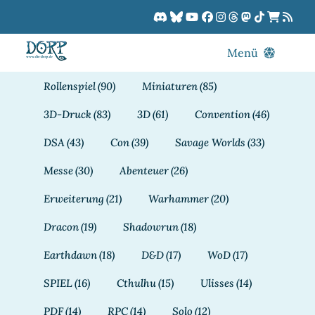
Zum
Inhalt
springen
Menü
Blog
Rollenspiel
(90)
Miniaturen
(85)
DORPCast
3D-Druck
(83)
3D
(61)
Convention
(46)
DORP-TV
DSA
(43)
Con
(39)
Savage Worlds
(33)
Downloads
Messe
(30)
Abenteuer
(26)
Dracon
Erweiterung
(21)
Warhammer
(20)
Patreon
Dracon
(19)
Shadowrun
(18)
Kalender
Earthdawn
(18)
D&D
(17)
WoD
(17)
SPIEL
(16)
Cthulhu
(15)
Ulisses
(14)
PDF
(14)
RPC
(14)
Solo
(12)