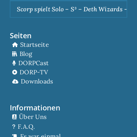
Scorp spielt Solo – S³ – Deth Wizards – Dun
Seiten
Startseite
Blog
DORPCast
DORP-TV
Downloads
Informationen
Über Uns
F.A.Q.
Es war einmal…