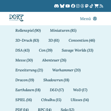
Zum
Inhalt
springen
Menü
Blog
Rollenspiel
(90)
Miniaturen
(85)
DORPCast
3D-Druck
(83)
3D
(61)
Convention
(46)
DORP-TV
DSA
(43)
Con
(39)
Savage Worlds
(33)
Downloads
Messe
(30)
Abenteuer
(26)
Dracon
Erweiterung
(21)
Warhammer
(20)
Patreon
Dracon
(19)
Shadowrun
(18)
Kalender
Earthdawn
(18)
D&D
(17)
WoD
(17)
SPIEL
(16)
Cthulhu
(15)
Ulisses
(14)
PDF
(14)
RPC
(14)
Solo
(12)