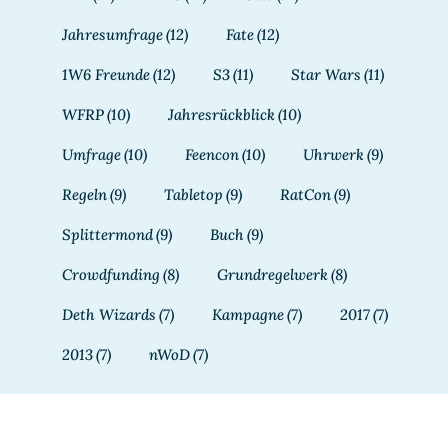
Jahresumfrage
(12)
Fate
(12)
1W6 Freunde
(12)
S3
(11)
Star Wars
(11)
WFRP
(10)
Jahresrückblick
(10)
Umfrage
(10)
Feencon
(10)
Uhrwerk
(9)
Regeln
(9)
Tabletop
(9)
RatCon
(9)
Splittermond
(9)
Buch
(9)
Crowdfunding
(8)
Grundregelwerk
(8)
Deth Wizards
(7)
Kampagne
(7)
2017
(7)
2013
(7)
nWoD
(7)