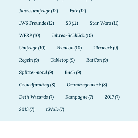
Jahresumfrage
(12)
Fate
(12)
1W6 Freunde
(12)
S3
(11)
Star Wars
(11)
WFRP
(10)
Jahresrückblick
(10)
Umfrage
(10)
Feencon
(10)
Uhrwerk
(9)
Regeln
(9)
Tabletop
(9)
RatCon
(9)
Splittermond
(9)
Buch
(9)
Crowdfunding
(8)
Grundregelwerk
(8)
Deth Wizards
(7)
Kampagne
(7)
2017
(7)
2013
(7)
nWoD
(7)