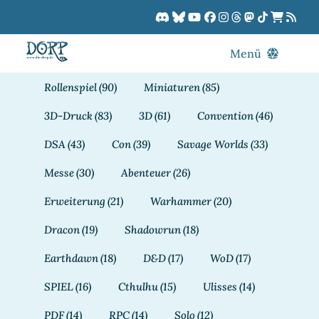
Zum
Inhalt
springen
Menü
Blog
Rollenspiel
(90)
Miniaturen
(85)
DORPCast
3D-Druck
(83)
3D
(61)
Convention
(46)
DORP-TV
DSA
(43)
Con
(39)
Savage Worlds
(33)
Downloads
Messe
(30)
Abenteuer
(26)
Dracon
Erweiterung
(21)
Warhammer
(20)
Patreon
Dracon
(19)
Shadowrun
(18)
Kalender
Earthdawn
(18)
D&D
(17)
WoD
(17)
SPIEL
(16)
Cthulhu
(15)
Ulisses
(14)
PDF
(14)
RPC
(14)
Solo
(12)