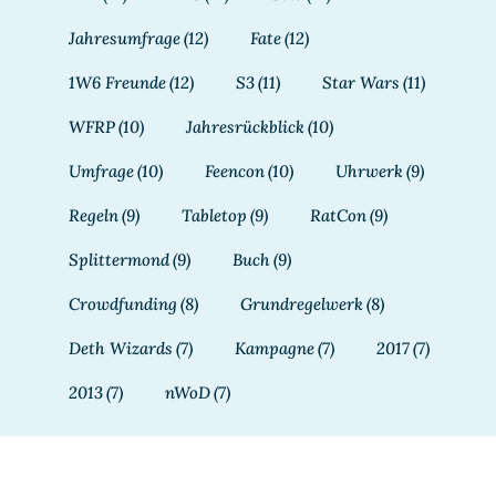
Jahresumfrage
(12)
Fate
(12)
1W6 Freunde
(12)
S3
(11)
Star Wars
(11)
WFRP
(10)
Jahresrückblick
(10)
Umfrage
(10)
Feencon
(10)
Uhrwerk
(9)
Regeln
(9)
Tabletop
(9)
RatCon
(9)
Splittermond
(9)
Buch
(9)
Crowdfunding
(8)
Grundregelwerk
(8)
Deth Wizards
(7)
Kampagne
(7)
2017
(7)
2013
(7)
nWoD
(7)