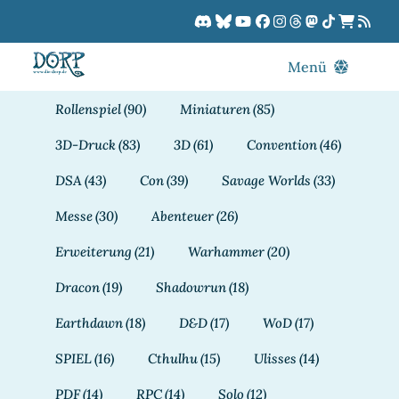
Zum
Inhalt
springen
Menü
Blog
Rollenspiel
(90)
Miniaturen
(85)
DORPCast
3D-Druck
(83)
3D
(61)
Convention
(46)
DORP-TV
DSA
(43)
Con
(39)
Savage Worlds
(33)
Downloads
Messe
(30)
Abenteuer
(26)
Dracon
Erweiterung
(21)
Warhammer
(20)
Patreon
Dracon
(19)
Shadowrun
(18)
Kalender
Earthdawn
(18)
D&D
(17)
WoD
(17)
SPIEL
(16)
Cthulhu
(15)
Ulisses
(14)
PDF
(14)
RPC
(14)
Solo
(12)