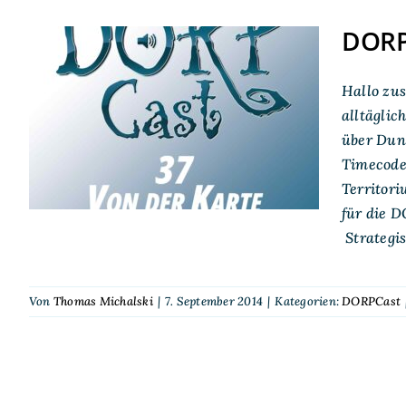
DORPC
Hallo zus
DORPCast 37: Von der
alltäglic
Karte zum Territorium
über Dung
Timecode
Territor
für die 
Strategi
Von
Thomas Michalski
|
7. September 2014
|
Kategorien:
DORPCast