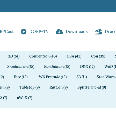
RPCast
DORP-TV
Downloads
Drac
3D
(61)
Convention
(46)
DSA
(43)
Con
(39)
Shadowrun
(18)
Earthdawn
(18)
D&D
(17)
WoD
(
12)
Fate
(12)
1W6 Freunde
(12)
S3
(11)
Star Wars
eln
(9)
Tabletop
(9)
RatCon
(9)
Splittermond
(9)
13
(7)
nWoD
(7)