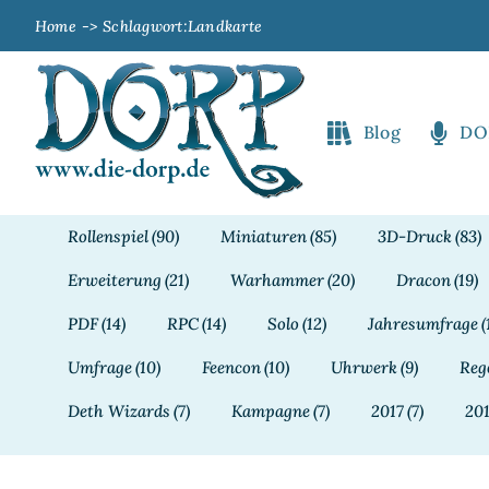
Zum
Home
Schlagwort:
Landkarte
Inhalt
springen
Blog
DO
Rollenspiel
(90)
Miniaturen
(85)
3D-Druck
(83)
Erweiterung
(21)
Warhammer
(20)
Dracon
(19)
PDF
(14)
RPC
(14)
Solo
(12)
Jahresumfrage
(
Umfrage
(10)
Feencon
(10)
Uhrwerk
(9)
Reg
Deth Wizards
(7)
Kampagne
(7)
2017
(7)
20