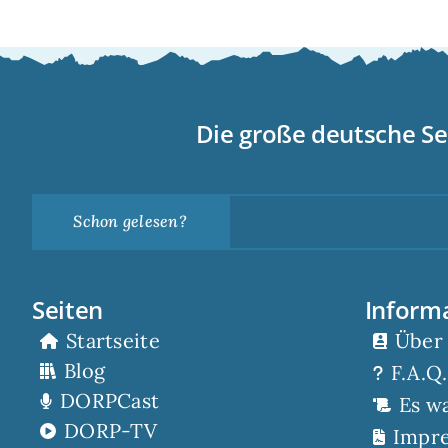
Die große deutsche Se
Schon gelesen?
Seiten
Inform
Startseite
Über
Blog
F.A.Q.
DORPCast
Es w
DORP-TV
Impr