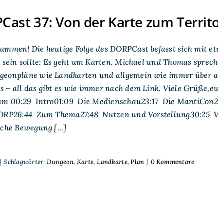
ast 37: Von der Karte zum Territ
ammen! Die heutige Folge des DORPCast befasst sich mit etwa
h sein sollte: Es geht um Karten. Michael und Thomas sprec
eonpläne wie Landkarten und allgemein wie immer über all
s – all das gibt es wie immer nach dem Link. Viele Grüße
ium 00:29 Intro01:09 Die Medienschau23:17 Die MantiCon2
DORP26:44 Zum Thema27:48 Nutzen und Vorstellung30:25 Vi
sche Bewegung
[...]
|
Schlagwörter:
Dungeon
,
Karte
,
Landkarte
,
Plan
|
0 Kommentare