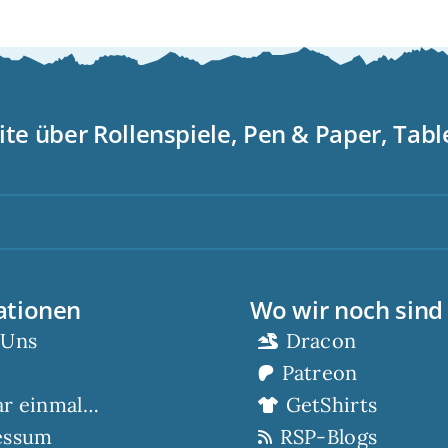
ite über Rollenspiele, Pen & Paper, Tab
S
ationen
Wo wir noch sind
 Uns
Dracon
Patreon
ar einmal…
GetShirts
essum
RSP-Blogs