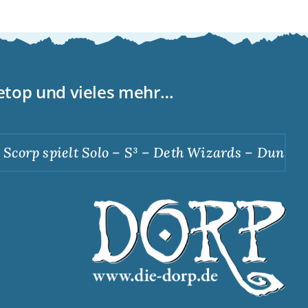
letop und vieles mehr…
corp spielt Solo – S³ – Deth Wizards – Dunkle A