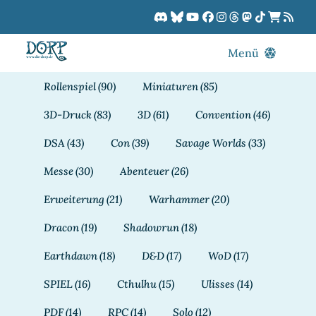
Zum
Inhalt
springen
Menü
Blog
Rollenspiel
(90)
Miniaturen
(85)
DORPCast
3D-Druck
(83)
3D
(61)
Convention
(46)
DORP-TV
DSA
(43)
Con
(39)
Savage Worlds
(33)
Downloads
Messe
(30)
Abenteuer
(26)
Dracon
Erweiterung
(21)
Warhammer
(20)
Patreon
Dracon
(19)
Shadowrun
(18)
Kalender
Earthdawn
(18)
D&D
(17)
WoD
(17)
SPIEL
(16)
Cthulhu
(15)
Ulisses
(14)
PDF
(14)
RPC
(14)
Solo
(12)