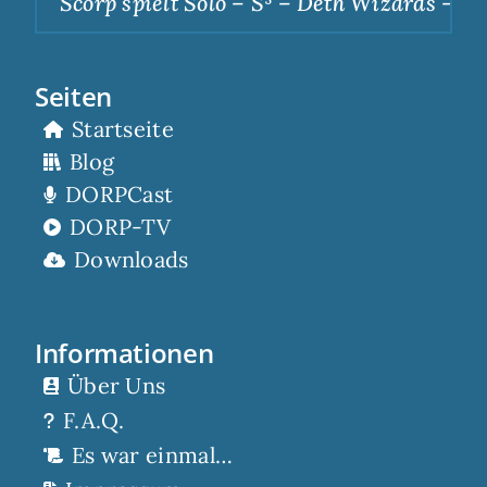
Scorp spielt Solo – S³ – Deth Wizards – Dun
Seiten
Startseite
Blog
DORPCast
DORP-TV
Downloads
Informationen
Über Uns
F.A.Q.
Es war einmal…