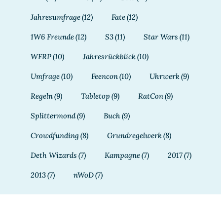
Jahresumfrage
(12)
Fate
(12)
1W6 Freunde
(12)
S3
(11)
Star Wars
(11)
WFRP
(10)
Jahresrückblick
(10)
Umfrage
(10)
Feencon
(10)
Uhrwerk
(9)
Regeln
(9)
Tabletop
(9)
RatCon
(9)
Splittermond
(9)
Buch
(9)
Crowdfunding
(8)
Grundregelwerk
(8)
Deth Wizards
(7)
Kampagne
(7)
2017
(7)
2013
(7)
nWoD
(7)