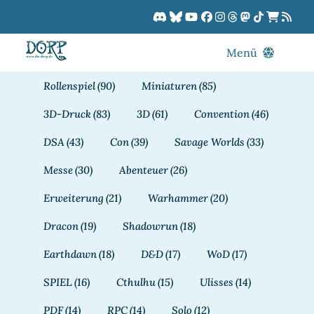
Zum
Inhalt
springen
Menü
Blog
Rollenspiel
(90)
Miniaturen
(85)
DORPCast
3D-Druck
(83)
3D
(61)
Convention
(46)
DORP-TV
DSA
(43)
Con
(39)
Savage Worlds
(33)
Downloads
Messe
(30)
Abenteuer
(26)
Dracon
Erweiterung
(21)
Warhammer
(20)
Patreon
Dracon
(19)
Shadowrun
(18)
Kalender
Earthdawn
(18)
D&D
(17)
WoD
(17)
SPIEL
(16)
Cthulhu
(15)
Ulisses
(14)
PDF
(14)
RPC
(14)
Solo
(12)