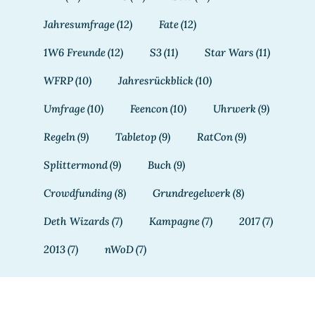
Jahresumfrage
(12)
Fate
(12)
1W6 Freunde
(12)
S3
(11)
Star Wars
(11)
WFRP
(10)
Jahresrückblick
(10)
Umfrage
(10)
Feencon
(10)
Uhrwerk
(9)
Regeln
(9)
Tabletop
(9)
RatCon
(9)
Splittermond
(9)
Buch
(9)
Crowdfunding
(8)
Grundregelwerk
(8)
Deth Wizards
(7)
Kampagne
(7)
2017
(7)
2013
(7)
nWoD
(7)