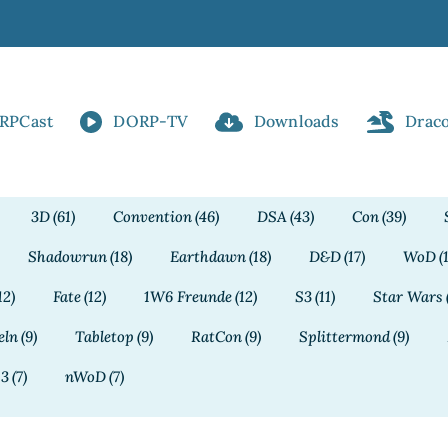
RPCast
DORP-TV
Downloads
Drac
3D
(61)
Convention
(46)
DSA
(43)
Con
(39)
Shadowrun
(18)
Earthdawn
(18)
D&D
(17)
WoD
(
12)
Fate
(12)
1W6 Freunde
(12)
S3
(11)
Star Wars
eln
(9)
Tabletop
(9)
RatCon
(9)
Splittermond
(9)
13
(7)
nWoD
(7)