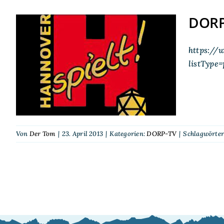
DORP-
https://
DORP-TV bei Hannover
listType
spielt! 2013
Von
Der Tom
|
23. April 2013
|
Kategorien:
DORP-TV
|
Schlagwörter