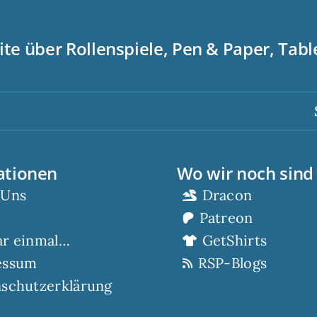
ite über Rollenspiele, Pen & Paper, Tab
Sc
ationen
Wo wir noch sind
 Uns
Dracon
Patreon
ar einmal…
GetShirts
essum
RSP-Blogs
schutzerklärung