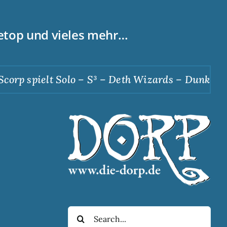
letop und vieles mehr…
orp spielt Solo – S³ – Deth Wizards – Dunkle Ap
Suche
nach: