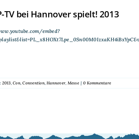
TV bei Hannover spielt! 2013
www.youtube.com/embed?
=playlist&list=PL_x8HOXt7Lpe_0Sn00M0IzxaKH4iBxYpC&
:
2013
,
Con
,
Convention
,
Hannover
,
Messe
|
0 Kommentare