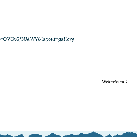
v=OVGv6fNJdWY&layout=gallery
Weiterlesen