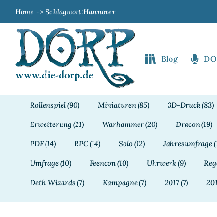
Zum
Home
Schlagwort:
Hannover
Inhalt
springen
Blog
DO
Rollenspiel
(90)
Miniaturen
(85)
3D-Druck
(83)
Erweiterung
(21)
Warhammer
(20)
Dracon
(19)
PDF
(14)
RPC
(14)
Solo
(12)
Jahresumfrage
(
Umfrage
(10)
Feencon
(10)
Uhrwerk
(9)
Reg
Deth Wizards
(7)
Kampagne
(7)
2017
(7)
20