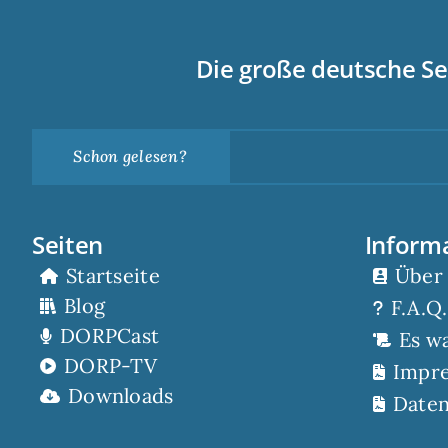
Die große deutsche Se
Schon gelesen?
Seiten
Inform
Startseite
Über
Blog
F.A.Q.
DORPCast
Es w
DORP-TV
Impr
Downloads
Daten