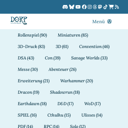
Zum
Inhalt
springen
Menü
Blog
Rollenspiel
(90)
Miniaturen
(85)
DORPCast
3D-Druck
(83)
3D
(61)
Convention
(46)
DORP-TV
DSA
(43)
Con
(39)
Savage Worlds
(33)
Downloads
Messe
(30)
Abenteuer
(26)
Dracon
Erweiterung
(21)
Warhammer
(20)
Patreon
Dracon
(19)
Shadowrun
(18)
Kalender
Earthdawn
(18)
D&D
(17)
WoD
(17)
SPIEL
(16)
Cthulhu
(15)
Ulisses
(14)
PDF
(14)
RPC
(14)
Solo
(12)