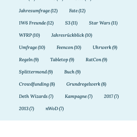
Jahresumfrage
(12)
Fate
(12)
1W6 Freunde
(12)
S3
(11)
Star Wars
(11)
WFRP
(10)
Jahresrückblick
(10)
Umfrage
(10)
Feencon
(10)
Uhrwerk
(9)
Regeln
(9)
Tabletop
(9)
RatCon
(9)
Splittermond
(9)
Buch
(9)
Crowdfunding
(8)
Grundregelwerk
(8)
Deth Wizards
(7)
Kampagne
(7)
2017
(7)
2013
(7)
nWoD
(7)