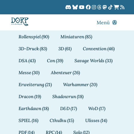
Zum
Inhalt
springen
Menü
Blog
Rollenspiel
(90)
Miniaturen
(85)
DORPCast
3D-Druck
(83)
3D
(61)
Convention
(46)
DORP-TV
DSA
(43)
Con
(39)
Savage Worlds
(33)
Downloads
Messe
(30)
Abenteuer
(26)
Dracon
Erweiterung
(21)
Warhammer
(20)
Patreon
Dracon
(19)
Shadowrun
(18)
Kalender
Earthdawn
(18)
D&D
(17)
WoD
(17)
SPIEL
(16)
Cthulhu
(15)
Ulisses
(14)
PDF
(14)
RPC
(14)
Solo
(12)