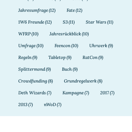
Jahresumfrage
(12)
Fate
(12)
1W6 Freunde
(12)
S3
(11)
Star Wars
(11)
WFRP
(10)
Jahresrückblick
(10)
Umfrage
(10)
Feencon
(10)
Uhrwerk
(9)
Regeln
(9)
Tabletop
(9)
RatCon
(9)
Splittermond
(9)
Buch
(9)
Crowdfunding
(8)
Grundregelwerk
(8)
Deth Wizards
(7)
Kampagne
(7)
2017
(7)
2013
(7)
nWoD
(7)