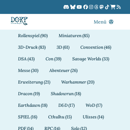
Zum
Inhalt
springen
Menü
Blog
Rollenspiel
(90)
Miniaturen
(85)
DORPCast
3D-Druck
(83)
3D
(61)
Convention
(46)
DORP-TV
DSA
(43)
Con
(39)
Savage Worlds
(33)
Downloads
Messe
(30)
Abenteuer
(26)
Dracon
Erweiterung
(21)
Warhammer
(20)
Patreon
Dracon
(19)
Shadowrun
(18)
Kalender
Earthdawn
(18)
D&D
(17)
WoD
(17)
SPIEL
(16)
Cthulhu
(15)
Ulisses
(14)
PDF
(14)
RPC
(14)
Solo
(12)