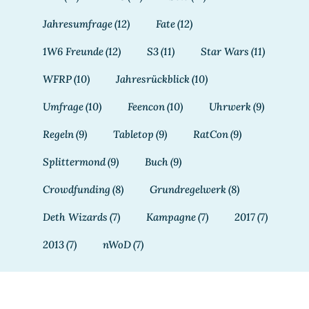
Jahresumfrage
(12)
Fate
(12)
1W6 Freunde
(12)
S3
(11)
Star Wars
(11)
WFRP
(10)
Jahresrückblick
(10)
Umfrage
(10)
Feencon
(10)
Uhrwerk
(9)
Regeln
(9)
Tabletop
(9)
RatCon
(9)
Splittermond
(9)
Buch
(9)
Crowdfunding
(8)
Grundregelwerk
(8)
Deth Wizards
(7)
Kampagne
(7)
2017
(7)
2013
(7)
nWoD
(7)