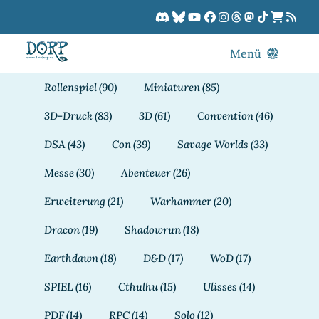
Zum
Inhalt
springen
Menü
Blog
Rollenspiel
(90)
Miniaturen
(85)
DORPCast
3D-Druck
(83)
3D
(61)
Convention
(46)
DORP-TV
DSA
(43)
Con
(39)
Savage Worlds
(33)
Downloads
Messe
(30)
Abenteuer
(26)
Dracon
Erweiterung
(21)
Warhammer
(20)
Patreon
Dracon
(19)
Shadowrun
(18)
Kalender
Earthdawn
(18)
D&D
(17)
WoD
(17)
SPIEL
(16)
Cthulhu
(15)
Ulisses
(14)
PDF
(14)
RPC
(14)
Solo
(12)