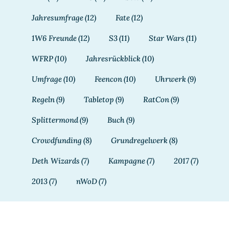
Jahresumfrage
(12)
Fate
(12)
1W6 Freunde
(12)
S3
(11)
Star Wars
(11)
WFRP
(10)
Jahresrückblick
(10)
Umfrage
(10)
Feencon
(10)
Uhrwerk
(9)
Regeln
(9)
Tabletop
(9)
RatCon
(9)
Splittermond
(9)
Buch
(9)
Crowdfunding
(8)
Grundregelwerk
(8)
Deth Wizards
(7)
Kampagne
(7)
2017
(7)
2013
(7)
nWoD
(7)