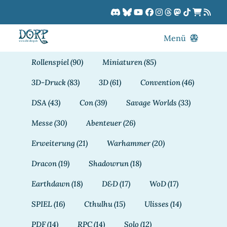
Zum
Inhalt
springen
Menü
Blog
Rollenspiel
(90)
Miniaturen
(85)
DORPCast
3D-Druck
(83)
3D
(61)
Convention
(46)
DORP-TV
DSA
(43)
Con
(39)
Savage Worlds
(33)
Downloads
Messe
(30)
Abenteuer
(26)
Dracon
Erweiterung
(21)
Warhammer
(20)
Patreon
Dracon
(19)
Shadowrun
(18)
Kalender
Earthdawn
(18)
D&D
(17)
WoD
(17)
SPIEL
(16)
Cthulhu
(15)
Ulisses
(14)
PDF
(14)
RPC
(14)
Solo
(12)