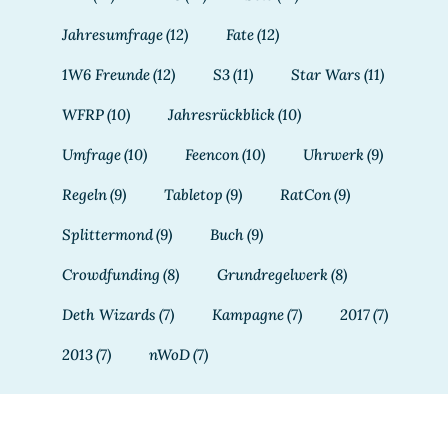
Jahresumfrage
(12)
Fate
(12)
1W6 Freunde
(12)
S3
(11)
Star Wars
(11)
WFRP
(10)
Jahresrückblick
(10)
Umfrage
(10)
Feencon
(10)
Uhrwerk
(9)
Regeln
(9)
Tabletop
(9)
RatCon
(9)
Splittermond
(9)
Buch
(9)
Crowdfunding
(8)
Grundregelwerk
(8)
Deth Wizards
(7)
Kampagne
(7)
2017
(7)
2013
(7)
nWoD
(7)