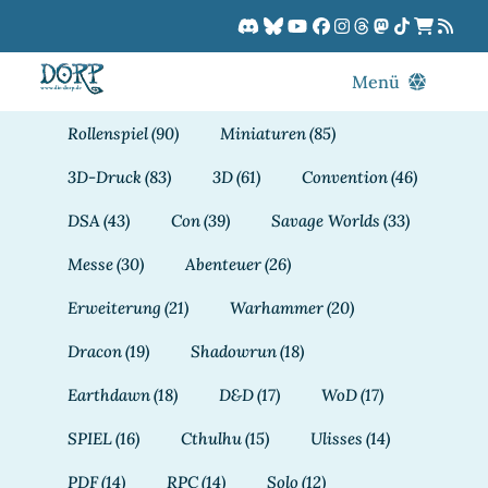
Zum
Inhalt
springen
Menü
Blog
Rollenspiel
(90)
Miniaturen
(85)
DORPCast
3D-Druck
(83)
3D
(61)
Convention
(46)
DORP-TV
DSA
(43)
Con
(39)
Savage Worlds
(33)
Downloads
Messe
(30)
Abenteuer
(26)
Dracon
Erweiterung
(21)
Warhammer
(20)
Patreon
Dracon
(19)
Shadowrun
(18)
Kalender
Earthdawn
(18)
D&D
(17)
WoD
(17)
SPIEL
(16)
Cthulhu
(15)
Ulisses
(14)
PDF
(14)
RPC
(14)
Solo
(12)